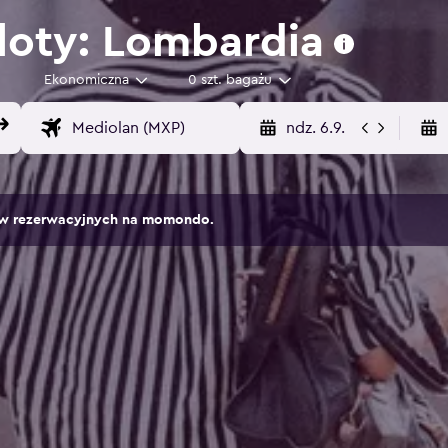
loty: Lombardia
Ekonomiczna
0 szt. bagażu
ndz. 6.9.
sów rezerwacyjnych na momondo.