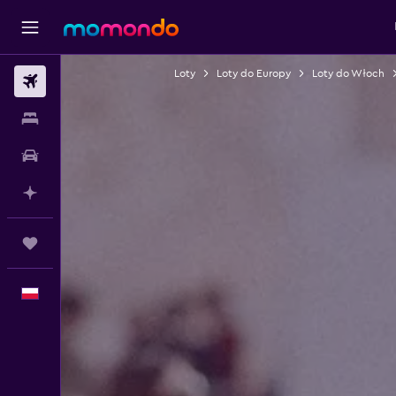
Loty
Loty do Europy
Loty do Włoch
Loty
Noclegi
Samochody
Planuj z AI
Trips
Polski