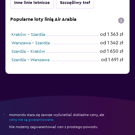
Inne linie lotnicze
Szczęśliwy traf
Popularne loty linią Air Arabia
od 1 363 zł
Kraków - Szardża
od 1 542 zł
Warszawa - Szardża
od 1 650 zł
Szardża - Kraków
od 1 691 zł
Szardża - Warszawa
momondo stara się zawsze wyświetlać dokładne ceny, ale
*
ceny nie są gwarantowane
.
Nie możemy zagwarantować cen z prostego powodu: