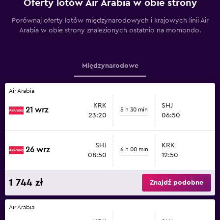
Oferty lotów Air Arabia w obie strony
Porównaj oferty lotów międzynarodowych i krajowych linii Air
Arabia w obie strony znalezionych ostatnio na momondo.
Międzynarodowe
Air Arabia
KRK
SHJ
21 wrz
5 h 30 min
23:20
06:50
SHJ
KRK
26 wrz
6 h 00 min
08:50
12:50
1 744 zł
Znajdź podobne
Air Arabia