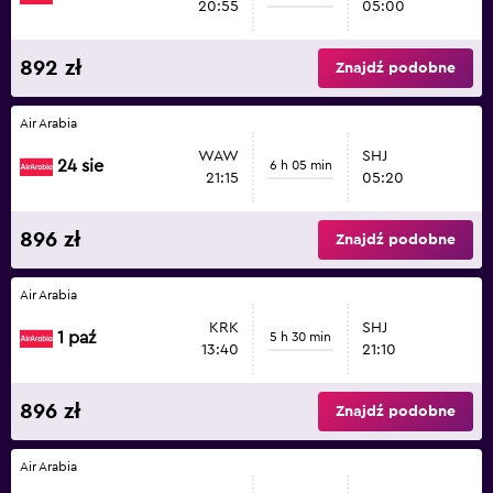
20:55
05:00
892 zł
Znajdź podobne
Air Arabia
WAW
SHJ
24 sie
6 h 05 min
21:15
05:20
896 zł
Znajdź podobne
Air Arabia
KRK
SHJ
1 paź
5 h 30 min
13:40
21:10
896 zł
Znajdź podobne
Air Arabia