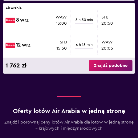
Air Arabia
WAW
SHJ
8 wrz
5 h 50 min
13:00
20:50
SHJ
WAW
12 wrz
6 h 15 min
15:50
20:05
1 762 zł
Znajdź podobne
Oferty lotów Air Arabia w jedną stronę
Znajdź i porównaj ceny lotów Air Arabia dla lotów w jedną stronę
– krajowych i międzynarodowych