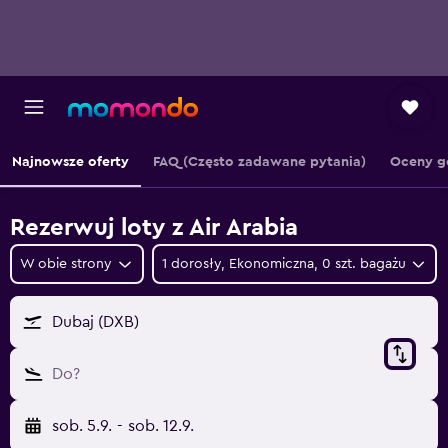
Najnowsze oferty
FAQ (Często zadawane pytania)
Oceny g
Rezerwuj loty z Air Arabia
W obie strony
1 dorosły, Ekonomiczna, 0 szt. bagażu
Dubaj (DXB)
Do?
sob. 5.9.
-
sob. 12.9.