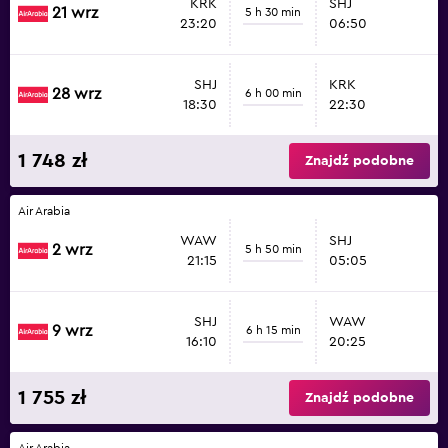
KRK
SHJ
21 wrz
5 h 30 min
23:20
06:50
SHJ
KRK
28 wrz
6 h 00 min
18:30
22:30
1 748 zł
Znajdź podobne
Air Arabia
WAW
SHJ
2 wrz
5 h 50 min
21:15
05:05
SHJ
WAW
9 wrz
6 h 15 min
16:10
20:25
1 755 zł
Znajdź podobne
Air Arabia