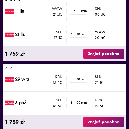
WAW
SHJ
11 lis
5 h 55 min
21:35
06:30
SHJ
WAW
21 lis
6 h 30 min
17:10
20:40
1 759 zł
Znajdź podobne
Air Arabia
KRK
SHJ
29 wrz
5 h 30 min
13:40
21:10
SHJ
KRK
3 paź
6 h 00 min
08:50
12:50
1 759 zł
Znajdź podobne