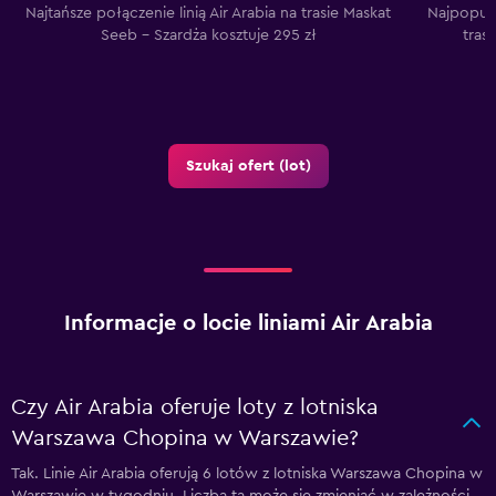
Najtańsze połączenie linią Air Arabia na trasie Maskat
Najpopular
Seeb – Szardża kosztuje 295 zł
tras
Szukaj ofert (lot)
Informacje o locie liniami Air Arabia
Czy Air Arabia oferuje loty z lotniska
Warszawa Chopina w Warszawie?
Tak. Linie Air Arabia oferują 6 lotów z lotniska Warszawa Chopina w