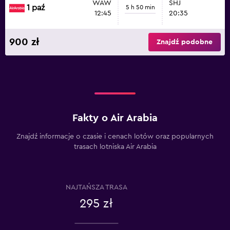
WAW
SHJ
1 paź
5 h 50 min
12:45
20:35
900 zł
Znajdź podobne
Fakty o Air Arabia
Znajdź informacje o czasie i cenach lotów oraz popularnych
trasach lotniska Air Arabia
NAJTAŃSZA TRASA
295 zł