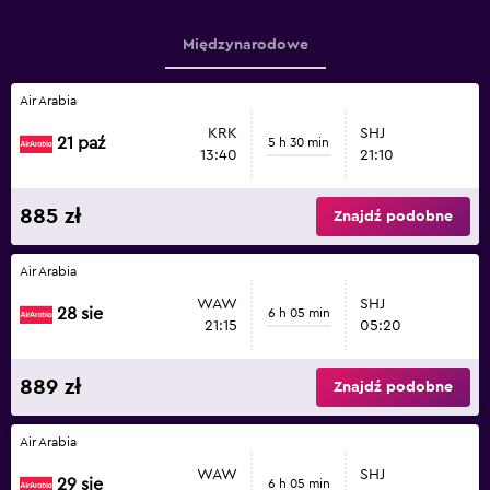
Międzynarodowe
Air Arabia
KRK
SHJ
21 paź
5 h 30 min
13:40
21:10
885 zł
Znajdź podobne
Air Arabia
WAW
SHJ
28 sie
6 h 05 min
21:15
05:20
889 zł
Znajdź podobne
Air Arabia
WAW
SHJ
29 sie
6 h 05 min