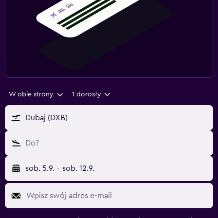
W obie strony
1 dorosły
Dubaj (DXB)
Do?
sob. 5.9.
-
sob. 12.9.