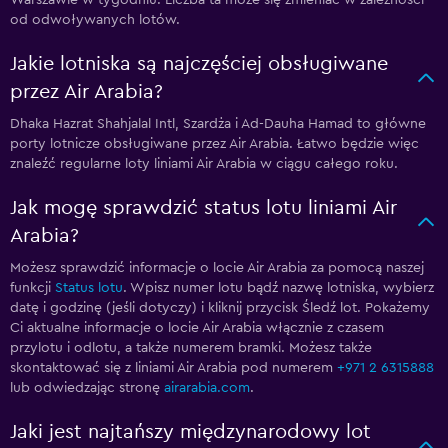
Warszawie w tygodniu. Liczba ta może się zmieniać w zależności
od odwoływanych lotów.
Jakie lotniska są najczęściej obsługiwane
przez Air Arabia?
Dhaka Hazrat Shahjalal Intl, Szardża i Ad-Dauha Hamad to główne
porty lotnicze obsługiwane przez Air Arabia. Łatwo będzie więc
znaleźć regularne loty liniami Air Arabia w ciągu całego roku.
Jak mogę sprawdzić status lotu liniami Air
Arabia?
Możesz sprawdzić informacje o locie Air Arabia za pomocą naszej
funkcji
Status lotu
. Wpisz numer lotu bądź nazwę lotniska, wybierz
datę i godzinę (jeśli dotyczy) i kliknij przycisk Śledź lot. Pokażemy
Ci aktualne informacje o locie Air Arabia włącznie z czasem
przylotu i odlotu, a także numerem bramki. Możesz także
skontaktować się z liniami Air Arabia pod numerem
+971 2 6315888
lub odwiedzając stronę
airarabia.com
.
Jaki jest najtańszy międzynarodowy lot