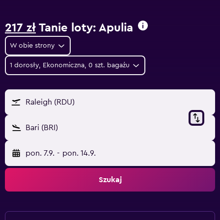
217 zł
Tanie loty: Apulia
W obie strony
1 dorosły, Ekonomiczna, 0 szt. bagażu
Raleigh (RDU)
Bari (BRI)
pon. 7.9.
-
pon. 14.9.
Szukaj