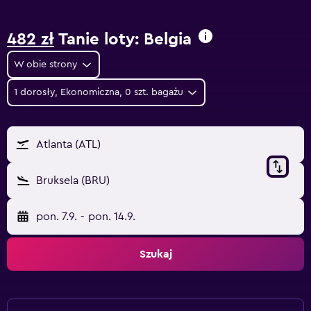
482 zł
Tanie loty: Belgia
W obie strony
1 dorosły, Ekonomiczna, 0 szt. bagażu
Atlanta (ATL)
Bruksela (BRU)
pon. 7.9.
-
pon. 14.9.
Szukaj