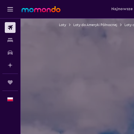
Najnowsze 
Loty
Loty do Ameryki Północnej
Loty 
Loty
Noclegi
Samochody
Planuj z AI
Trips
Polski