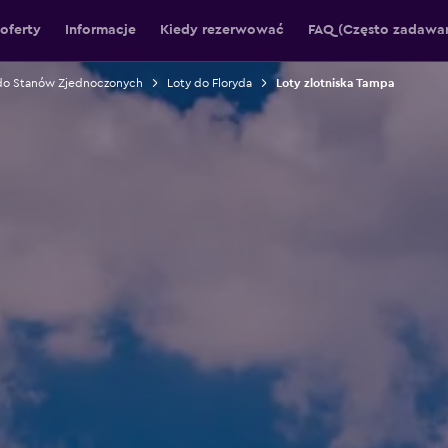
oferty
Informacje
Kiedy rezerwować
FAQ (Często zadawan
do Stanów Zjednoczonych
Loty do Floryda
Loty zlotniska Tampa