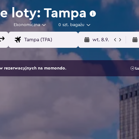
e loty: Tampa
Ekonomiczna
0 szt. bagażu
wt. 8.9.
sów rezerwacyjnych na momondo.