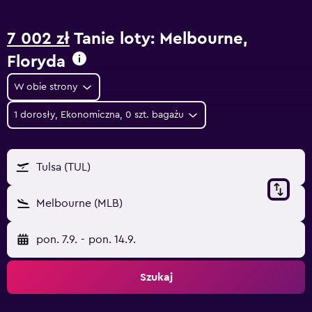
7 002 zł
Tanie loty: Melbourne,
Floryda
W obie strony
1 dorosły, Ekonomiczna, 0 szt. bagażu
Tulsa (TUL)
Melbourne (MLB)
pon. 7.9.
-
pon. 14.9.
Szukaj