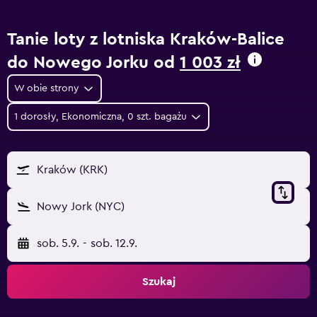
Tanie loty z lotniska Kraków-Balice
do Nowego Jorku od
1 003 zł
W obie strony
1 dorosły, Ekonomiczna, 0 szt. bagażu
Kraków (KRK)
Nowy Jork (NYC)
sob. 5.9.
-
sob. 12.9.
Szukaj