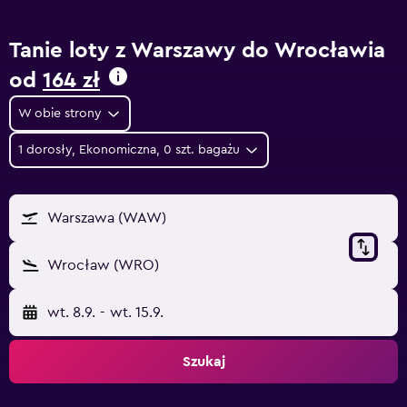
Tanie loty z Warszawy do Wrocławia
od
164 zł
W obie strony
1 dorosły, Ekonomiczna, 0 szt. bagażu
Warszawa (WAW)
Wrocław (WRO)
wt. 8.9.
-
wt. 15.9.
Szukaj