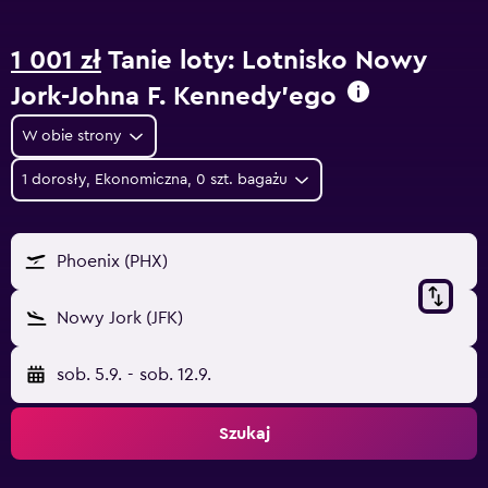
1 001 zł
Tanie loty: Lotnisko Nowy
Jork-Johna F. Kennedy’ego
W obie strony
1 dorosły, Ekonomiczna, 0 szt. bagażu
Phoenix (PHX)
Nowy Jork (JFK)
sob. 5.9.
-
sob. 12.9.
Szukaj