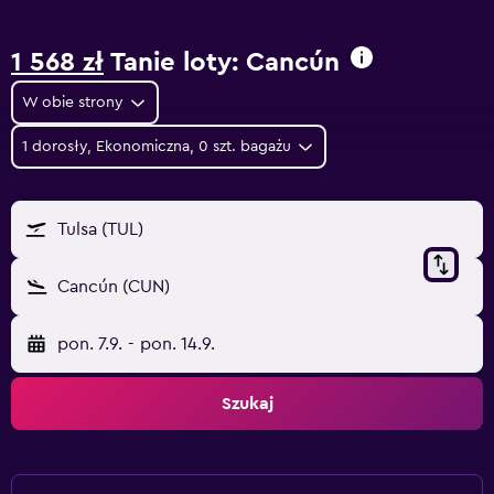
1 568 zł
Tanie loty: Cancún
W obie strony
1 dorosły, Ekonomiczna, 0 szt. bagażu
Tulsa (TUL)
Cancún (CUN)
pon. 7.9.
-
pon. 14.9.
Szukaj