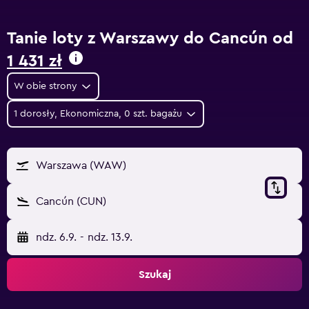
Tanie loty z Warszawy do Cancún od
1 431 zł
W obie strony
1 dorosły, Ekonomiczna, 0 szt. bagażu
Warszawa (WAW)
Cancún (CUN)
ndz. 6.9.
-
ndz. 13.9.
Szukaj