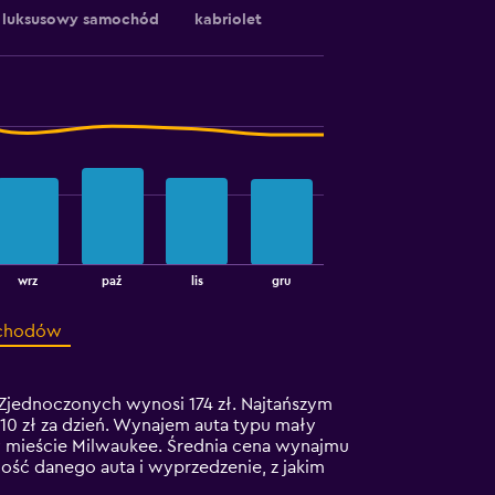
luksusowy samochód
kabriolet
wrz
paź
lis
gru
ochodów
ednoczonych wynosi 174 zł. Najtańszym
110 zł za dzień. Wynajem auta typu mały
w mieście Milwaukee. Średnia cena wynajmu
ść danego auta i wyprzedzenie, z jakim