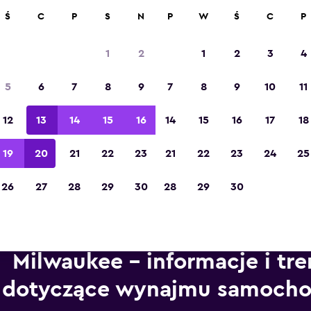
ad 70 000 miejsc na momondo.
Ś
C
P
S
N
P
W
Ś
C
P
1
2
1
2
3
4
Zdobywca tytułu „Najlepsza aplikacja
5
6
7
8
9
7
8
9
10
11
turystyczna w Europie” w 2023 roku
12
13
14
15
16
14
15
16
17
18
19
20
21
22
23
21
22
23
24
25
26
27
28
29
30
28
29
30
Milwaukee – informacje i tr
dotyczące wynajmu samoch