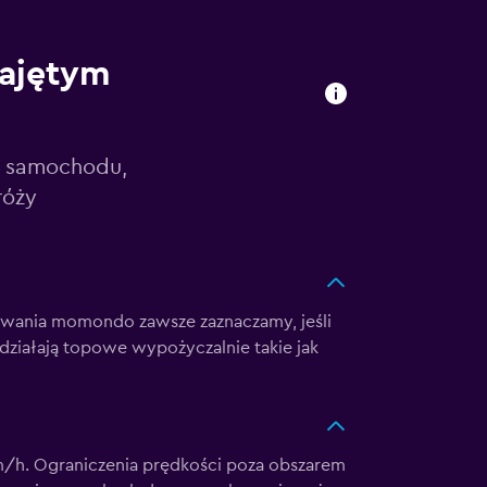
najętym
e samochodu,
róży
iwania momondo zawsze zaznaczamy, jeśli
ziałają topowe wypożyczalnie takie jak
m/h. Ograniczenia prędkości poza obszarem