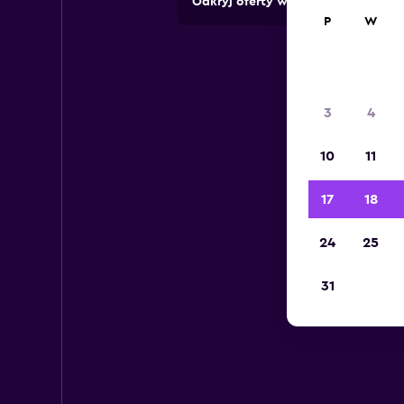
Odkryj oferty wypożyczalni z pon
P
W
3
4
10
11
17
18
24
25
31