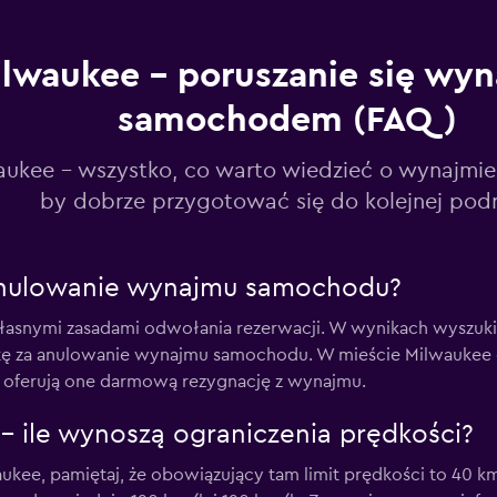
lwaukee – poruszanie się wy
samochodem (FAQ)
Sprawdź ceny
aukee - wszystko, co warto wiedzieć o wynajmi
by dobrze przygotować się do kolejnej pod
Sprawdź ceny
 anulowanie wynajmu samochodu?
własnymi zasadami odwołania rezerwacji. W wynikach wyszuk
tę za anulowanie wynajmu samochodu. W mieście Milwaukee d
zy oferują one darmową rezygnację z wynajmu.
Sprawdź ceny
– ile wynoszą ograniczenia prędkości?
kee, pamiętaj, że obowiązujący tam limit prędkości to 40 k