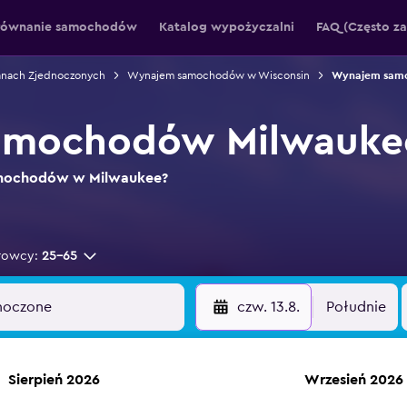
równanie samochodów
Katalog wypożyczalni
FAQ (Często z
nach Zjednoczonych
Wynajem samochodów w Wisconsin
Wynajem sam
mochodów Milwaukee
samochodów w Milwaukee?
rowcy:
25-65
czw. 13.8.
Południe
Sierpień 2026
Wrzesień 2026