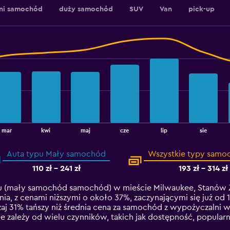
dni samochód
duży samochód
SUV
Van
pick-up
mar
kwi
maj
cze
lip
sie
Auta typu Mały samochód
Wszystkie typy sam
110 zł - 241 zł
193 zł - 314 zł
 (mały samochód samochód) w mieście Milwaukee, Stanów Zj
nia, z cenami niższymi o około 37%, zaczynającymi się już od 
j 31% tańszy niż średnia cena za samochód z wypożyczalni 
ależy od wielu czynników, takich jak dostępność, popularno