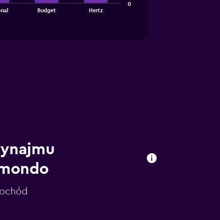
0
nal
Budget
Hertz
wynajmu
omondo
mochód