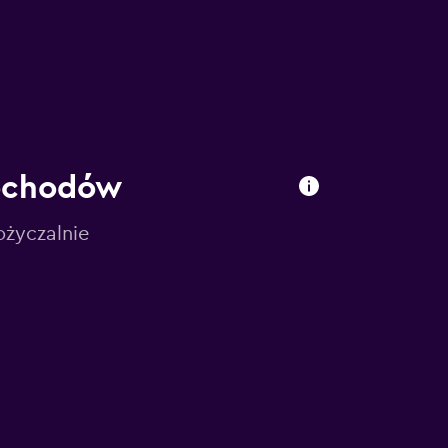
mochodów
ożyczalnie