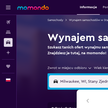
Informacje
Po
Samochody
Wynajem samochodów w Sta
Loty
Noclegi
Wynajem sa
Samochody
Szukasz tanich ofert wynajmu 
Planuj z AI
Znajdziesz je tutaj, na momondo!
Trips
Zwrot w miejscu odbioru
Wiek kie
Polski