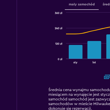
mały samochód
śre
360 zł
Combination
Chart
graphic.
chart
with
240 zł
2
data
series.
120 zł
The
chart
has
0 zł
1
End
sty
lut
of
X
interactive
axis
chart
displaying
categories.
Range:
14
Średnia cena wynajmu samochodu
categories.
miesiącem na wynajęcie jest stycz
The
samochód samochód jest zazwycza
chart
samochodów w mieście Milwaukee z
has
dokonuje się rezerwacji.