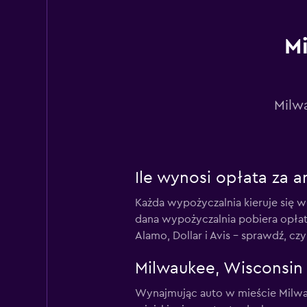
2 lokalizacje
Mi
Budget
2 lokalizacje
Milw
Sixt
Ile wynosi opłata za
1 lokalizacja
Każda wypożyczalnia kieruje się 
dana wypożyczalnia pobiera opła
Alamo, Dollar i Avis – sprawdź, c
Hertz
Milwaukee, Wisconsin 
5 lokalizacji
Wynajmując auto w mieście Milwau