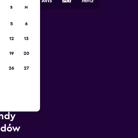
S
N
5
6
12
13
19
20
26
27
endy
odów