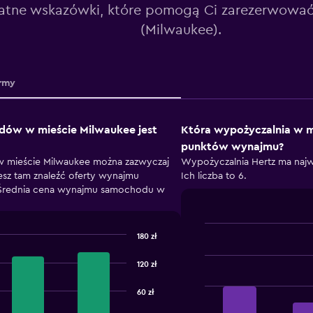
atne wskazówki, które pomogą Ci zarezerwować
(Milwaukee).
rmy
dów w mieście Milwaukee jest
Która wypożyczalnia w m
punktów wynajmu?
 mieście Milwaukee można zazwyczaj
Wypożyczalnia Hertz ma naj
esz tam znaleźć oferty wynajmu
Ich liczba to 6.
 Średnia cena wynajmu samochodu w
180 zł
Bar
Chart
graphic.
chart
with
120 zł
4
bars.
60 zł
The