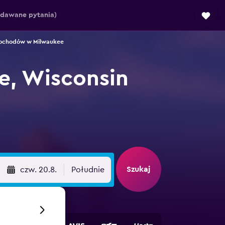
adawane pytania)
ochodów w Milwaukee
, Wisconsin
Szukaj
czw. 20.8.
Południe