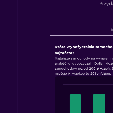
Przyd
Fi
Która wypożyczalnia samocho
najtańsza?
Najtańsze samochody na wynajem w
znaleźć w wypożyczalni Dollar. Moż
samochodów już od 200 zł/dzień.
mieście Milwaukee to 201 zł/dzień.
Bar
Chart
graphic.
chart
with
4
bars.