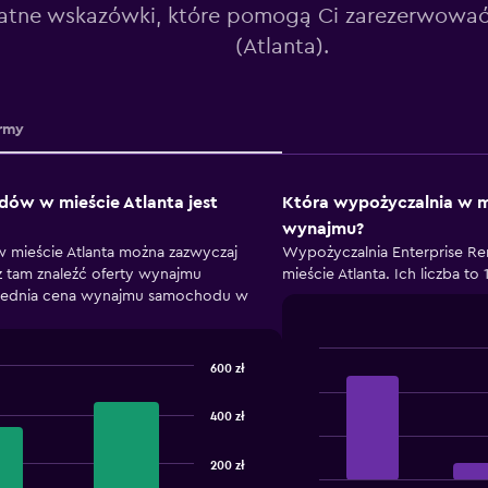
atne wskazówki, które pomogą Ci zarezerwować
(Atlanta).
rmy
ów w mieście Atlanta jest
Która wypożyczalnia w m
wynajmu?
 mieście Atlanta można zazwyczaj
Wypożyczalnia Enterprise R
z tam znaleźć oferty wynajmu
mieście Atlanta. Ich liczba to 
Średnia cena wynajmu samochodu w
600 zł
Bar
Chart
graphic.
chart
with
400 zł
4
bars.
200 zł
The