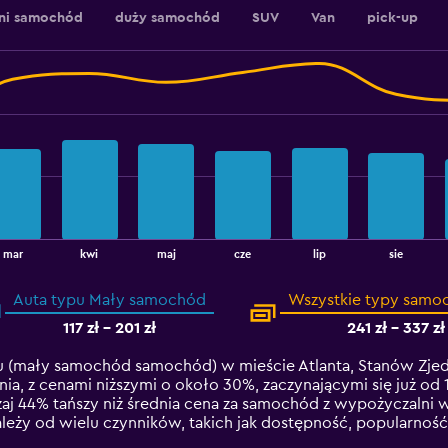
dni samochód
duży samochód
SUV
Van
pick-up
mar
kwi
maj
cze
lip
sie
Auta typu Mały samochód
Wszystkie typy sam
117 zł - 201 zł
241 zł - 337 zł
(mały samochód samochód) w mieście Atlanta, Stanów Zjed
nia, z cenami niższymi o około 30%, zaczynającymi się już od 
 44% tańszy niż średnia cena za samochód z wypożyczalni w
eży od wielu czynników, takich jak dostępność, popularność 