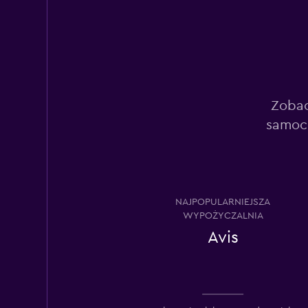
1 lokalizacja
Airport Van
1 lokalizacja
Zobac
samoch
Avis
6 lokalizacji
NAJPOPULARNIEJSZA
WYPOŻYCZALNIA
Avis
Thrifty
6 lokalizacji