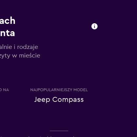
iach
nta
nie i rodzaje
zyty w mieście
D NA
NAJPOPULARNIEJSZY MODEL
Jeep Compass