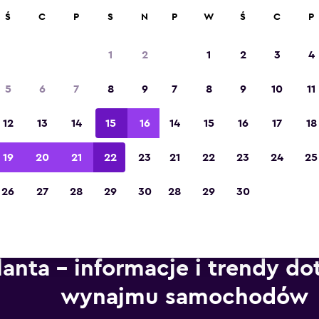
ad 70 000 miejsc na momondo.
Ś
C
P
S
N
P
W
Ś
C
P
1
2
1
2
3
4
Zdobywca tytułu „Najlepsza aplikacja
5
6
7
8
9
7
8
9
10
11
turystyczna w Europie” w 2023 roku
12
13
14
15
16
14
15
16
17
18
19
20
21
22
23
21
22
23
24
25
26
27
28
29
30
28
29
30
lanta – informacje i trendy d
wynajmu samochodów