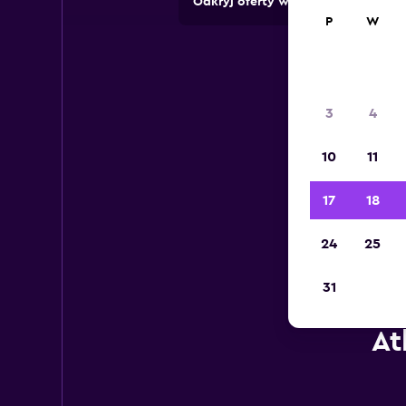
Odkryj oferty wypożyczalni z pon
P
W
3
4
10
11
17
18
24
25
31
At