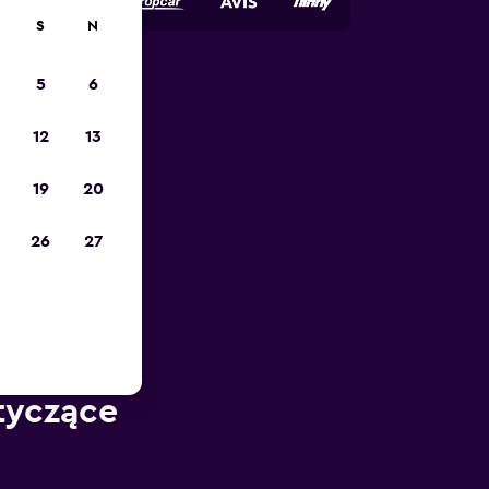
S
N
5
6
12
13
19
20
26
27
otyczące