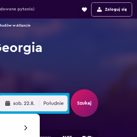
adawane pytania)
Zaloguj się
odów w Atlancie
eorgia
Szukaj
sob. 22.8.
Południe