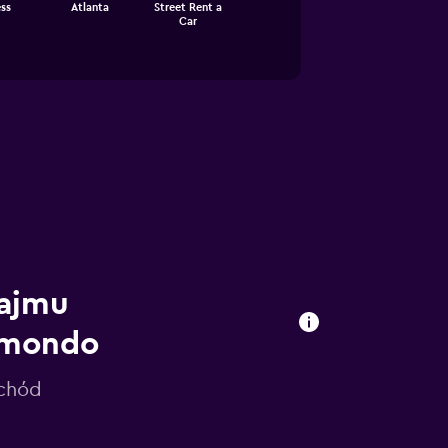
ss
Atlanta
Street Rent a
Car
najmu
omondo
ochód