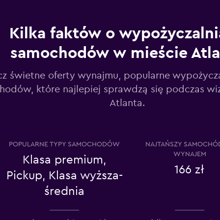
Kilka faktów o wypożyczaln
samochodów w mieście Atla
Sprawdź ceny
z świetne oferty wynajmu, popularne wypożyczal
odów, które najlepiej sprawdzą się podczas wi
Atlanta.
Sprawdź ceny
POPULARNE TYPY SAMOCHODÓW
NAJTAŃSZY SAMOCHÓ
WYNAJEM
Klasa premium,
166 zł
Pickup, Klasa wyższa-
Sprawdź ceny
średnia