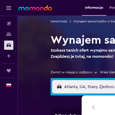
Informacje
Po
Samochody
Wynajem samochodów w Sta
Loty
Noclegi
Wynajem sa
Samochody
Szukasz tanich ofert wynajmu s
Planuj z AI
Znajdziesz je tutaj, na momondo!
Trips
Zwrot w miejscu odbioru
Wiek kie
Polski