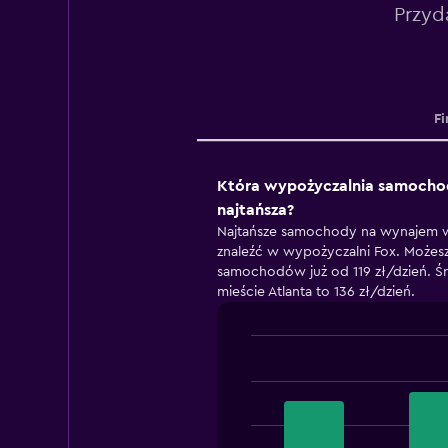
Przyd
Fi
Która wypożyczalnia samochod
najtańsza?
Najtańsze samochody na wynajem w
znaleźć w wypożyczalni Fox. Możes
samochodów już od 119 zł/dzień. 
mieście Atlanta to 136 zł/dzień.
Bar
Chart
graphic.
chart
with
3
bars.