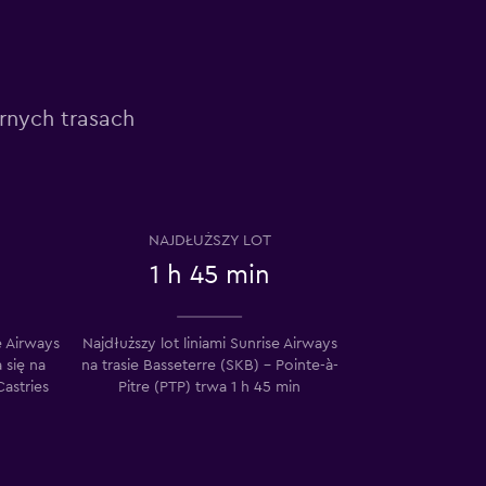
arnych trasach
NAJDŁUŻSZY LOT
1 h 45 min
e Airways
Najdłuższy lot liniami Sunrise Airways
 się na
na trasie Basseterre (SKB) – Pointe-à-
astries
Pitre (PTP) trwa 1 h 45 min