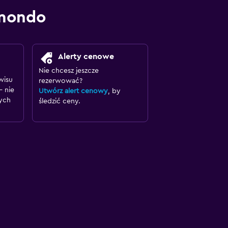
omondo
Alerty cenowe
Nie chcesz jeszcze
wisu
rezerwować?
– nie
Utwórz alert cenowy
, by
ych
śledzić ceny.