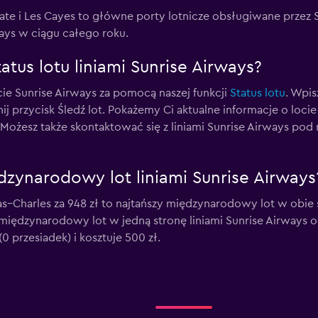
Gate i Les Cayes to główne porty lotnicze obsługiwane przez 
ways w ciągu całego roku.
tus lotu liniami Sunrise Airways?
ie Sunrise Airways za pomocą naszej funkcji
Status lotu
. Wpis
iknij przycisk Śledź lot. Pokażemy Ci aktualne informacje o loc
. Możesz także skontaktować się z liniami Sunrise Airways p
ędzynarodowy lot liniami Sunrise Airways
as–Charles za 948 zł to najtańszy międzynarodowy lot w obie s
 międzynarodowy lot w jedną stronę liniami Sunrise Airways odb
0 przesiadek) i kosztuje 500 zł.