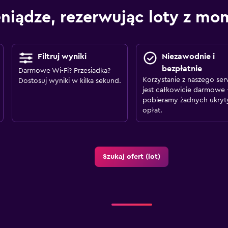
eniądze, rezerwując loty z m
Filtruj wyniki
Niezawodnie i
bezpłatnie
Darmowe Wi-Fi? Przesiadka?
Korzystanie z naszego ser
Dostosuj wyniki w kilka sekund.
jest całkowicie darmowe 
pobieramy żadnych ukryt
opłat.
Szukaj ofert (lot)