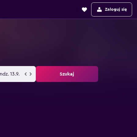
Zaloguj się
ndz. 13.9.
Szukaj