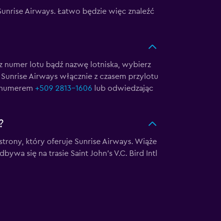
Sunrise Airways. Łatwo będzie więc znaleźć
z numer lotu bądź nazwę lotniska, wybierz
ie Sunrise Airways włącznie z czasem przylotu
od numerem
+509 2813-1606
lub odwiedzając
?
trony, który oferuje Sunrise Airways. Wiąże
ywa się na trasie Saint John's V.C. Bird Intl