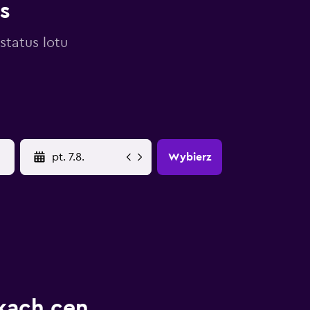
s
status lotu
YYYY-MM-DD
Wybierz
kach cen