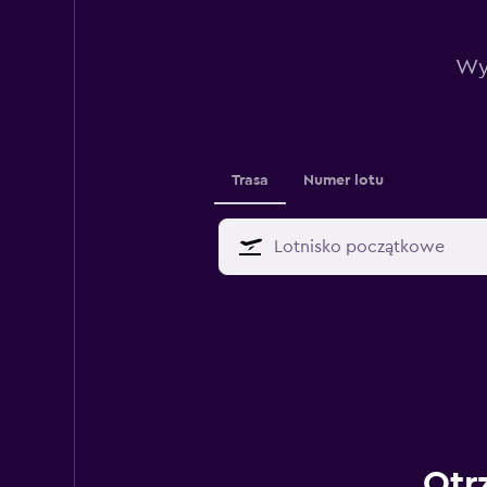
Wys
Trasa
Numer lotu
Otr