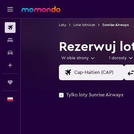
Loty
Linie lotnicze
Sunrise Airways
Loty
Noclegi
Rezerwuj lo
Samochody
W obie strony
1 dorosły
Planuj z AI
Trips
Tylko loty Sunrise Airways
Polski