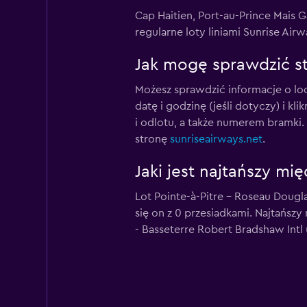
Cap Haitien, Port-au-Prince Mais 
regularne loty liniami Sunrise Air
Jak mogę sprawdzić sta
Możesz sprawdzić informacje o loc
datę i godzinę (jeśli dotyczy) i kl
i odlotu, a także numerem bramki
stronę
sunriseairways.net
.
Jaki jest najtańszy mi
Lot Pointe-à-Pitre - Roseau Dougl
się on z 0 przesiadkami. Najtańszy
- Basseterre Robert Bradshaw Intl (