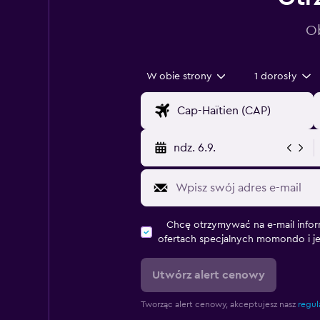
Ob
W obie strony
1 dorosły
ndz. 6.9.
Chcę otrzymywać na e-mail infor
ofertach specjalnych momondo i j
Utwórz alert cenowy
Tworząc alert cenowy, akceptujesz nasz
regul