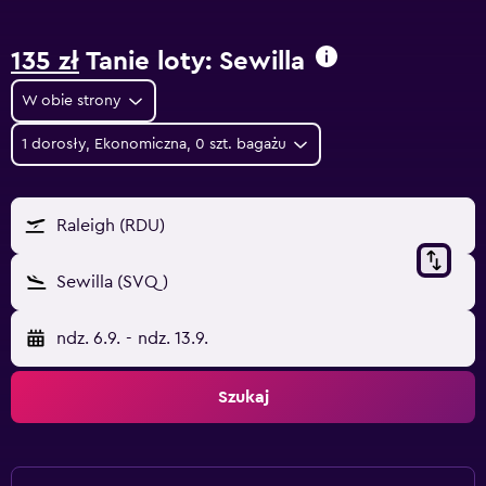
135 zł
Tanie loty: Sewilla
W obie strony
1 dorosły, Ekonomiczna, 0 szt. bagażu
Raleigh (RDU)
Sewilla (SVQ)
ndz. 6.9.
-
ndz. 13.9.
Szukaj