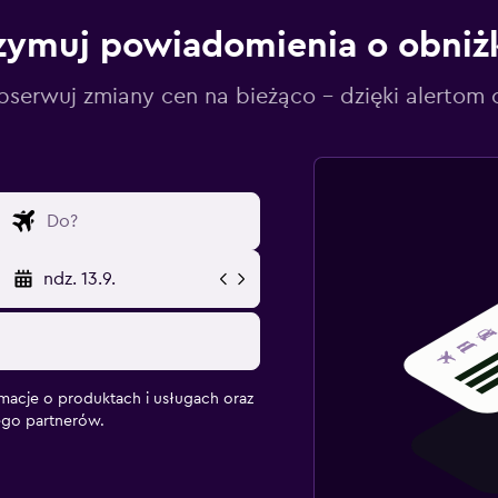
zymuj powiadomienia o obniż
serwuj zmiany cen na bieżąco – dzięki alertom
ndz. 13.9.
macje o produktach i usługach oraz
ego partnerów.