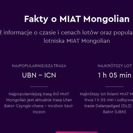
Fakty o MIAT Mongolian
ź informacje o czasie i cenach lotów oraz popul
lotniska MIAT Mongolian
NAJPOPULARNIEJSZA TRASA
NAJKRÓTSZY LOT
UBN - ICN
1 h 05 min
Najpopularniejszą trasą linii MIAT
Najkrótszy lot liniami MIAT 
Mongolian jest aktualnie trasa Ułan
trwa 1 h 05 min i odbywa
Bator Czyngis-chana – Inczhon Seul-
trasie Dalanzadgad (DLZ)
Inczon
Bator (UBN)