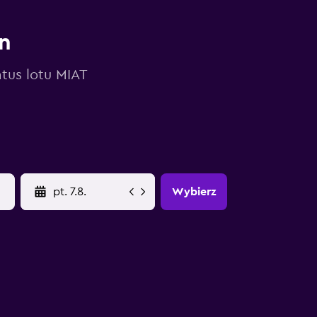
n
atus lotu MIAT
YYYY-MM-DD
Wybierz