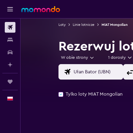
Loty
Linie lotnicze
MIAT Mongolian
Loty
Noclegi
Rezerwuj lo
Samochody
W obie strony
1 dorosły
Planuj z AI
Trips
Tylko loty MIAT Mongolian
Polski