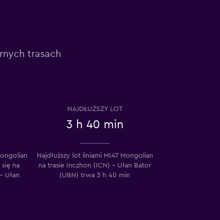
arnych trasach
NAJDŁUŻSZY LOT
3 h 40 min
Mongolian
Najdłuższy lot liniami MIAT Mongolian
 się na
na trasie Inczhon (ICN) – Ułan Bator
 – Ułan
(UBN) trwa 3 h 40 min