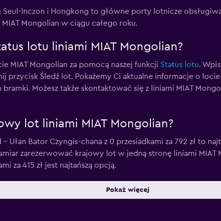
n Seul-Inczon i Hongkong to główne porty lotnicze obsługiw
mi MIAT Mongolian w ciągu całego roku.
atus lotu liniami MIAT Mongolian?
cie MIAT Mongolian za pomocą naszej funkcji
Status lotu
. Wpis
liknij przycisk Śledź lot. Pokażemy Ci aktualne informacje o lo
em bramki. Możesz także skontaktować się z liniami MIAT Mon
ajowy lot liniami MIAT Mongolian?
d - Ułan Bator Czyngis-chana z 0 przesiadkami za 792 zł to na
zamiar zarezerwować krajowy lot w jedną stronę liniami MIAT 
i za 415 zł jest najtańszą opcją.
Pokaż więcej