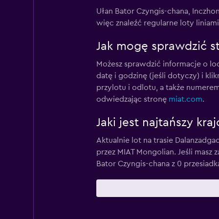
Ułan Bator Czyngis-chana, Inczho
więc znaleźć regularne loty linia
Jak mogę sprawdzić st
Możesz sprawdzić informacje o lo
datę i godzinę (jeśli dotyczy) i k
przylotu i odlotu, a także numer
odwiedzając stronę
miat.com
.
Jaki jest najtańszy kr
Aktualnie lot na trasie Dalanzadga
przez MIAT Mongolian. Jeśli masz 
Bator Czyngis-chana z 0 przesiadkam