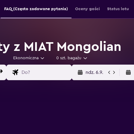
FAQ (Często zadawane pytania)
Oceny gości
Status lotu
ty z MIAT Mongolian
Ekonomiczna
0 szt. bagażu
ndz. 6.9.