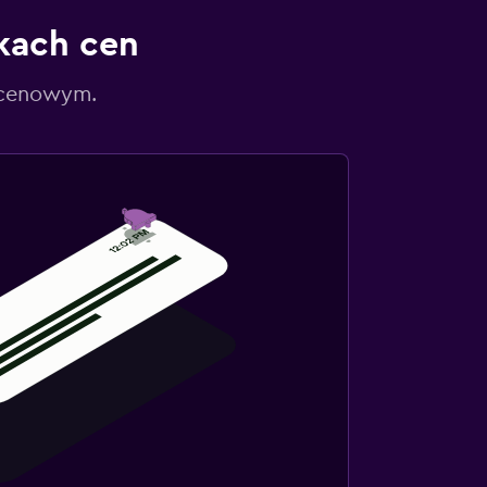
kach cen
 cenowym.