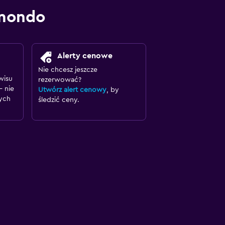
omondo
Alerty cenowe
Nie chcesz jeszcze
wisu
rezerwować?
– nie
Utwórz alert cenowy
, by
ych
śledzić ceny.