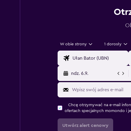
Otr
Ob
W obie strony
1 dorosły
ndz. 6.9.
Chcę otrzymywać na e-mail infor
ofertach specjalnych momondo i j
Utwórz alert cenowy