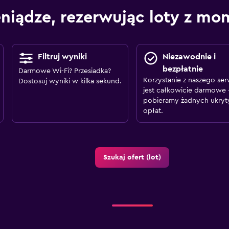
eniądze, rezerwując loty z m
Filtruj wyniki
Niezawodnie i
bezpłatnie
Darmowe Wi-Fi? Przesiadka?
Korzystanie z naszego ser
Dostosuj wyniki w kilka sekund.
jest całkowicie darmowe 
pobieramy żadnych ukryt
opłat.
Szukaj ofert (lot)