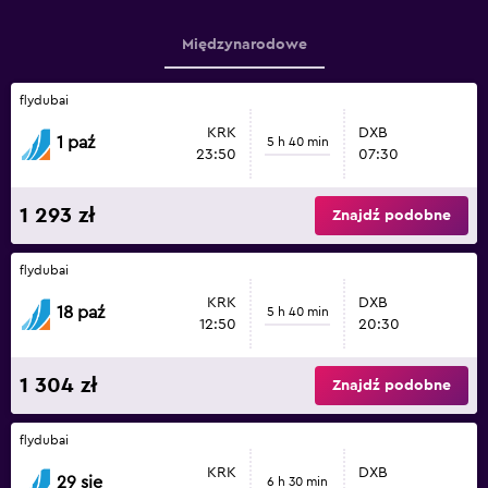
Międzynarodowe
flydubai
KRK
DXB
1 paź
5 h 40 min
23:50
07:30
1 293 zł
Znajdź podobne
flydubai
KRK
DXB
18 paź
5 h 40 min
12:50
20:30
1 304 zł
Znajdź podobne
flydubai
KRK
DXB
29 sie
6 h 30 min