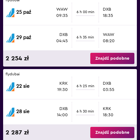
WAW
DXB
25 paź
6 h 00 min
09:35
18:35
DXB
WAW
29 paź
6 h 35 min
04:45
08:20
2 254 zł
Znajdź podobne
flydubai
KRK
DXB
22 sie
6 h 25 min
19:30
03:55
DXB
KRK
28 sie
6 h 30 min
14:00
18:30
2 287 zł
Znajdź podobne