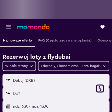
Najnowsze oferty
FAQ (Często zadawane pytania)
Oceny g
Rezerwuj loty z flydubai
W obie strony
1 dorosły, Ekonomiczna, 0 szt. bagażu
Dubaj (DXB)
Do?
ndz. 6.9.
-
ndz. 13.9.