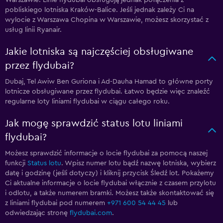
Warszawie. Linie flydubai obsługują jednak połączenia z
pobliskiego lotniska Kraków-Balice. Jeśli jednak zależy Ci na
wylocie z Warszawa Chopina w Warszawie, możesz skorzystać z
usług linii Ryanair.
Jakie lotniska są najczęściej obsługiwane
przez flydubai?
Dubaj, Tel Awiw Ben Guriona i Ad-Dauha Hamad to główne porty
lotnicze obsługiwane przez flydubai. Łatwo będzie więc znaleźć
regularne loty liniami flydubai w ciągu całego roku.
Jak mogę sprawdzić status lotu liniami
flydubai?
Możesz sprawdzić informacje o locie flydubai za pomocą naszej
funkcji
Status lotu
. Wpisz numer lotu bądź nazwę lotniska, wybierz
datę i godzinę (jeśli dotyczy) i kliknij przycisk Śledź lot. Pokażemy
Ci aktualne informacje o locie flydubai włącznie z czasem przylotu
i odlotu, a także numerem bramki. Możesz także skontaktować się
z liniami flydubai pod numerem
+971 600 54 44 45
lub
odwiedzając stronę
flydubai.com
.