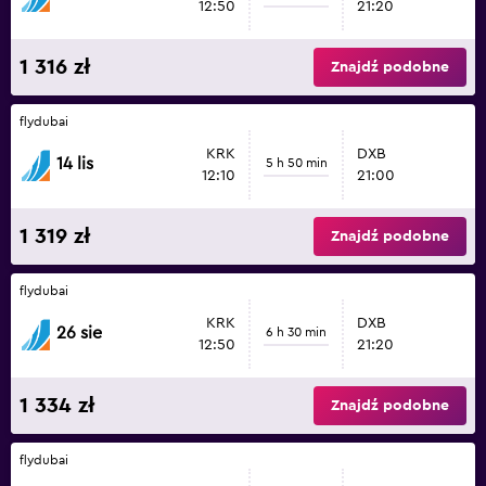
12:50
21:20
1 316 zł
Znajdź podobne
flydubai
KRK
DXB
14 lis
5 h 50 min
12:10
21:00
1 319 zł
Znajdź podobne
flydubai
KRK
DXB
26 sie
6 h 30 min
12:50
21:20
1 334 zł
Znajdź podobne
flydubai