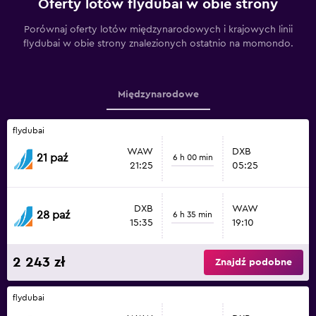
Oferty lotów flydubai w obie strony
Porównaj oferty lotów międzynarodowych i krajowych linii
flydubai w obie strony znalezionych ostatnio na momondo.
Międzynarodowe
flydubai
WAW
DXB
21 paź
6 h 00 min
21:25
05:25
DXB
WAW
28 paź
6 h 35 min
15:35
19:10
2 243 zł
Znajdź podobne
flydubai