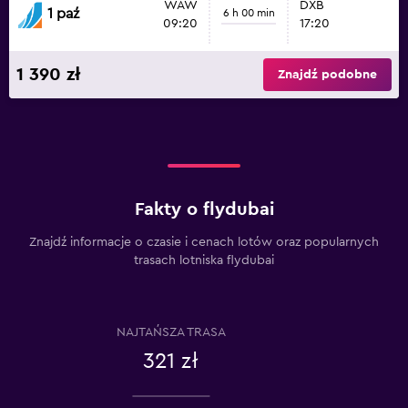
WAW
DXB
1 paź
6 h 00 min
09:20
17:20
1 390 zł
Znajdź podobne
Fakty o flydubai
Znajdź informacje o czasie i cenach lotów oraz popularnych
trasach lotniska flydubai
NAJTAŃSZA TRASA
321 zł