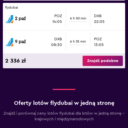
flydubai
POZ
DXB
2 paź
6 h 00 min
14:05
22:05
DXB
POZ
9 paź
6 h 35 min
08:30
13:05
2 336 zł
Znajdź podobne
Oferty lotów flydubai w jedną stronę
Znajdź i porównaj ceny lotów flydubai dla lotów w jedną stronę –
krajowych i międzynarodowych