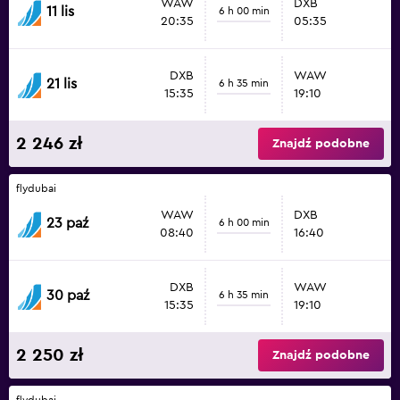
WAW
DXB
11 lis
6 h 00 min
20:35
05:35
DXB
WAW
21 lis
6 h 35 min
15:35
19:10
2 246 zł
Znajdź podobne
flydubai
WAW
DXB
23 paź
6 h 00 min
08:40
16:40
DXB
WAW
30 paź
6 h 35 min
15:35
19:10
2 250 zł
Znajdź podobne
flydubai