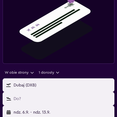
W obie strony
1 dorosły
Dubaj (DXB)
Do?
ndz. 6.9.
-
ndz. 13.9.