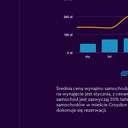
Combination
Chart
graphic.
chart
with
240 zł
2
data
series.
120 zł
The
chart
has
0 zł
1
End
sty
lut
of
X
interactive
axis
chart
displaying
categories.
Range:
14
Średnia cena wynajmu samochodu 
categories.
na wynajęcie jest stycznia, z cen
The
samochód jest zazwyczaj 55% tańs
chart
samochodów w mieście Croydon zal
has
dokonuje się rezerwacji.
1
Y
axis