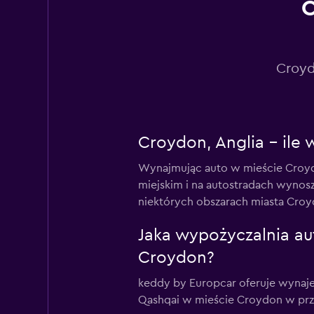
C
EZ Drive Car Renta
1 lokalizacja
Croyd
FLIZZR
Croydon, Anglia – ile
1 lokalizacja
Wynajmując auto w mieście Croydo
miejskim i na autostradach wyno
niektórych obszarach miasta Cro
Shouqi
Jaka wypożyczalnia a
1 lokalizacja
Croydon?
keddy by Europcar oferuje wynaj
Qashqai w mieście Croydon w przy