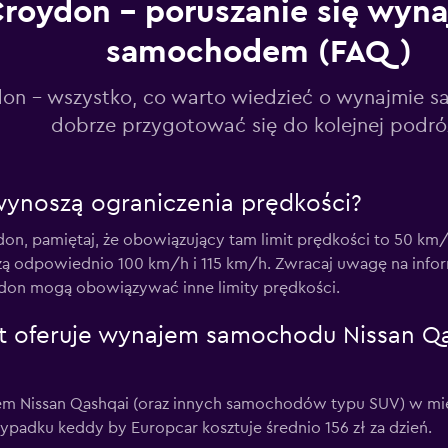
roydon – poruszanie się wyn
ls
samochodem (FAQ)
Sprawdź ceny
on - wszystko, co warto wiedzieć o wynajmie 
dobrze przygotować się do kolejnej podró
Sprawdź ceny
 wynoszą ograniczenia prędkości?
n, pamiętaj, że obowiązujący tam limit prędkości to 50 km
szą odpowiednio 100 km/h i 115 km/h. Zwracaj uwagę na inf
ydon mogą obowiązywać inne limity prędkości.
Sprawdź ceny
ut oferuje wynajem samochodu Nissan Q
em Nissan Qashqai (oraz innych samochodów typu SUV) w mi
padku keddy by Europcar kosztuje średnio 156 zł za dzień.