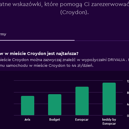
atne wskazówki, które pomogą Ci zarezerwować
(Croydon).
rmy
 w mieście Croydon jest najtańsza?
eście Croydon można zazwyczaj znaleźć w wypożyczalni DRIVALIA .
ajmu samochodu w mieście Croydon to 44 zł/dzień.
1
Bar
Chart
graphic.
chart
8
with
4
4
bars.
The
0
Avis
Budget
Europcar
keddy by
chart
End
Europcar
of
has