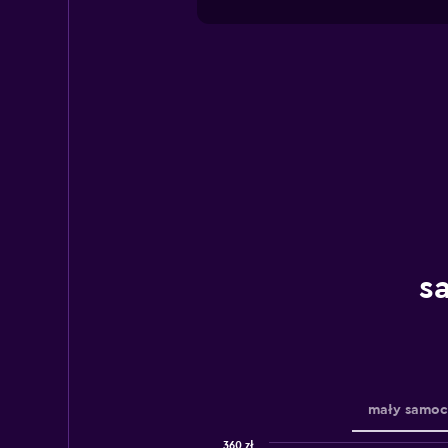
s
mały samo
360 zł