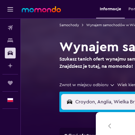
Informacje
Po
Samochody
Wynajem samochodów w Wielk
Loty
Noclegi
Wynajem sa
Samochody
Szukasz tanich ofert wynajmu 
Planuj z AI
Znajdziesz je tutaj, na momondo!
Trips
Zwrot w miejscu odbioru
Wiek kie
Polski