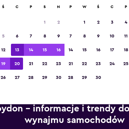
ad 70 000 miejsc na momondo.
Ś
C
P
S
N
P
W
Ś
C
P
1
2
1
2
3
4
Zdobywca tytułu „Najlepsza aplikacja
5
6
7
8
9
7
8
9
10
11
turystyczna w Europie” w 2023 roku
12
13
14
15
16
14
15
16
17
18
19
20
21
22
23
21
22
23
24
25
26
27
28
29
30
28
29
30
ydon – informacje i trendy d
wynajmu samochodów