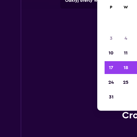
Odkryj oferty wypożyczalni z pon
P
W
3
4
10
11
17
18
24
25
31
Cro