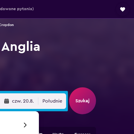
adawane pytania)
Croydon
Anglia
Szukaj
czw. 20.8.
Południe