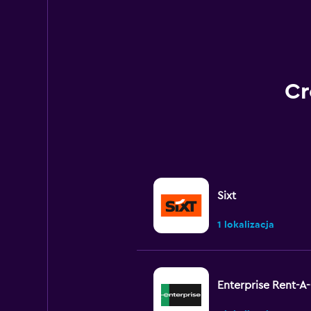
displaying
values.
Range:
0
to
360.
Cr
Sixt
1 lokalizacja
Enterprise Rent-A