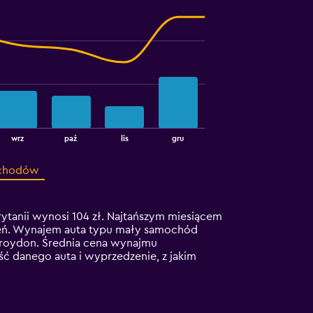
wrz
paź
lis
gru
ochodów
anii wynosi 104 zł. Najtańszym miesiącem
dzień. Wynajem auta typu mały samochód
Croydon. Średnia cena wynajmu
ć danego auta i wyprzedzenie, z jakim