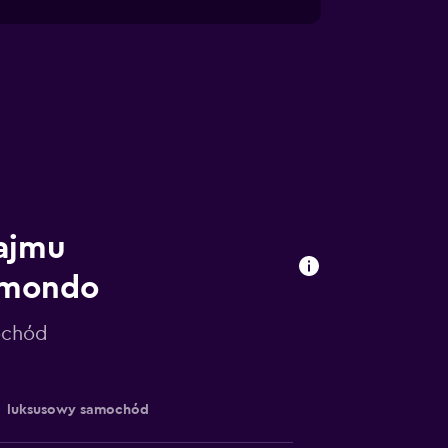
najmu
omondo
ochód
luksusowy samochód