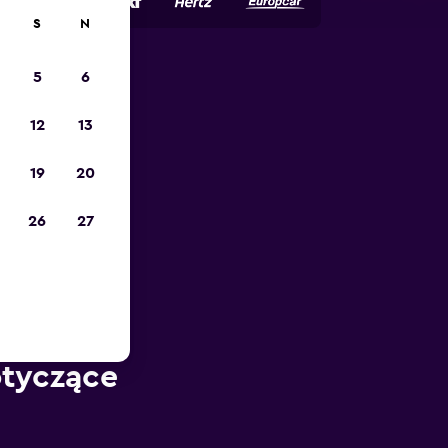
S
N
5
6
12
13
19
20
26
27
otyczące