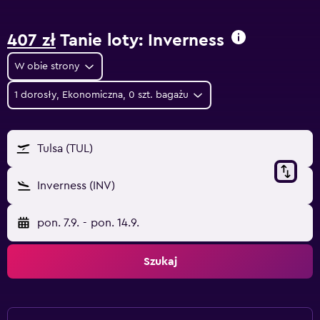
407 zł
Tanie loty: Inverness
W obie strony
1 dorosły, Ekonomiczna, 0 szt. bagażu
Tulsa (TUL)
Inverness (INV)
pon. 7.9.
-
pon. 14.9.
Szukaj