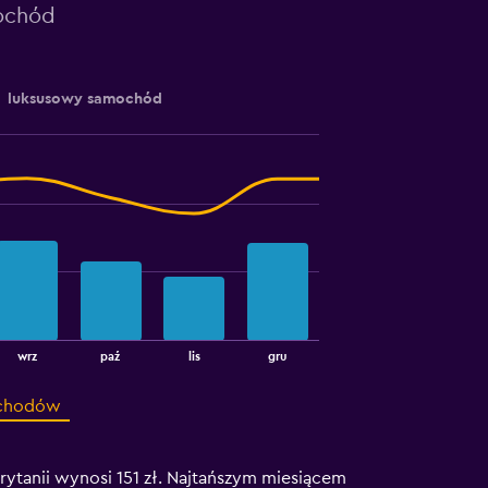
mochód
luksusowy samochód
wrz
paź
lis
gru
ochodów
tanii wynosi 151 zł. Najtańszym miesiącem