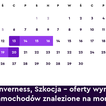
ad 70 000 miejsc na momondo.
Ś
C
P
S
N
P
W
Ś
C
P
1
2
1
2
3
4
Zdobywca tytułu „Najlepsza aplikacja
5
6
7
8
9
7
8
9
10
11
turystyczna w Europie” w 2023 roku
12
13
14
15
16
14
15
16
17
18
19
20
21
22
23
21
22
23
24
25
26
27
28
29
30
28
29
30
Inverness, Szkocja – oferty w
amochodów znalezione na m