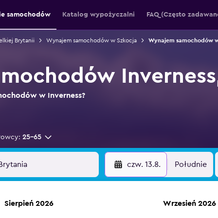
ie samochodów
Katalog wypożyczalni
FAQ (Często zadawane
iej Brytanii
Wynajem samochodów w Szkocja
Wynajem samochodów w 
mochodów Inverness,
amochodów w Inverness?
rowcy:
25-65
czw. 13.8.
Południe
Sierpień 2026
Wrzesień 2026