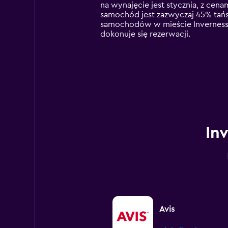
categories.
na wynajęcie jest stycznia, z cen
The
samochód jest zazwyczaj 45% tańs
chart
samochodów w mieście Inverness z
has
dokonuje się rezerwacji.
1
Y
axis
displaying
values.
Range:
0
to
360.
In
Avis