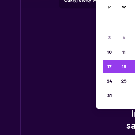
Odkryj oferty wypożyczalni z pon
P
W
3
4
10
11
17
18
24
25
31
s