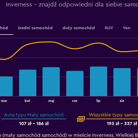
Inverness – znajdź odpowiedni dla siebie sa
chód
średni samochód
duży samochód
SUV
Van
mar
kwi
maj
cze
lip
sie
Auta typu Mały samochód
Wszystkie typy sam
107 zł - 186 zł
193 zł - 337 zł
mały samochód samochód) w mieście Inverness, Wielkiej Bry