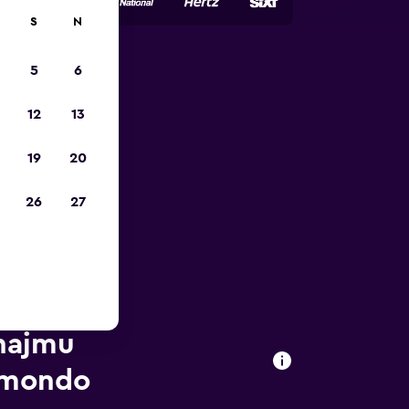
S
N
5
6
12
13
19
20
26
27
ynajmu
omondo