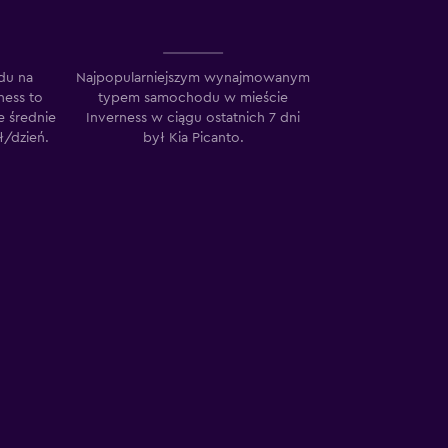
du na
Najpopularniejszym wynajmowanym
ness to
typem samochodu w mieście
e średnie
Inverness w ciągu ostatnich 7 dni
ł/dzień.
był Kia Picanto.