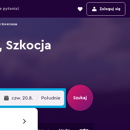
 pytania)
Zaloguj się
Inverness
 Szkocja
Szukaj
czw. 20.8.
Południe