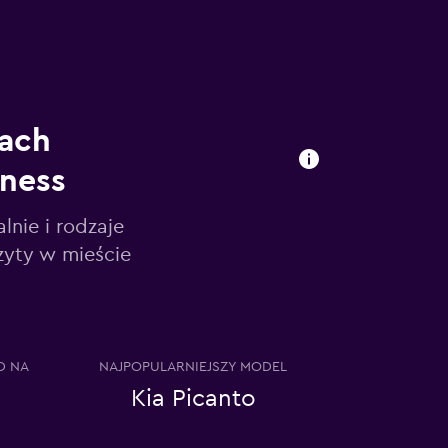
iach
ness
nie i rodzaje
zyty w mieście
D NA
NAJPOPULARNIEJSZY MODEL
Kia Picanto