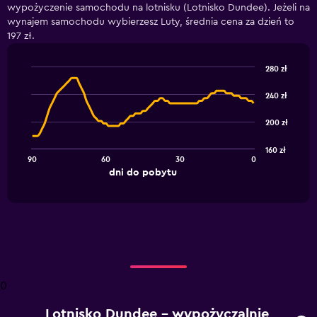
wypożyczenie samochodu na lotnisku (Lotnisko Dundee). Jeżeli na
wynajem samochodu wybierzesz Luty, średnia cena za dzień to
197 zł.
280 zł
Line
Chart
graphic.
chart
240 zł
with
91
200 zł
data
points.
160 zł
90
60
30
0
The
End
dni do pobytu
chart
of
interactive
has
chart
1
X
axis
displaying
dni
do
0
pobytu.
Range:
Lotnisko Dundee – wypożyczalnie
91