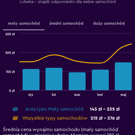
Lubeka – znajdź odpowiedni dla siebie samochód
axis
displaying
values.
Range:
mały samochód
średni samochód
duży samochód
0
to
450 zł
2.4.
Combination
Chart
graphic.
chart
with
300 zł
2
data
series.
150 zł
The
chart
has
0 zł
1
End
sty
lut
mar
kwi
maj
of
X
interactive
axis
chart
Auta typu Mały samochód
143 zł - 235 zł
displaying
categories.
Wszystkie typy samochodów
215 zł - 376 zł
Range:
14
Średnia cena wynajmu samochodu (mały samochód
categories.