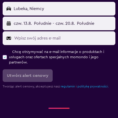
Lubeka, Niemcy
czw. 13.8.
Południe
-
czw. 20.8.
Południe
Chcę otrzymywać na e-mail informacje o produktach i
usługach oraz ofertach specjalnych momondo i jego
partnerów.
Utwórz alert cenowy
Tworząc alert cenowy, akceptujesz nasz
regulamin
i
politykę prywatności.