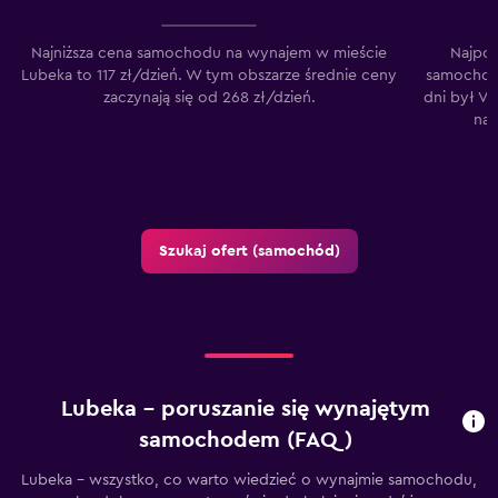
Najniższa cena samochodu na wynajem w mieście
Najpo
Lubeka to 117 zł/dzień. W tym obszarze średnie ceny
samochodu
zaczynają się od 268 zł/dzień.
dni był Vo
na 
Szukaj ofert (samochód)
Lubeka – poruszanie się wynajętym
samochodem (FAQ)
Lubeka - wszystko, co warto wiedzieć o wynajmie samochodu,