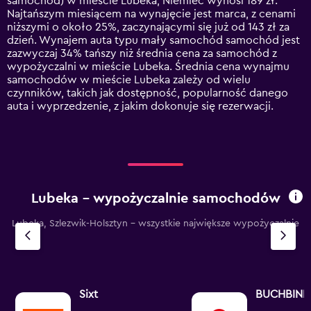
samochód) w mieście Lubeka, Niemiec wynosi 189 zł.
The
Najtańszym miesiącem na wynajęcie jest marca, z cenami
chart
niższymi o około 25%, zaczynającymi się już od 143 zł za
has
dzień. Wynajem auta typu mały samochód samochód jest
1
zazwyczaj 34% tańszy niż średnia cena za samochód z
Y
wypożyczalni w mieście Lubeka. Średnia cena wynajmu
axis
samochodów w mieście Lubeka zależy od wielu
displaying
czynników, takich jak dostępność, popularność danego
values.
auta i wyprzedzenie, z jakim dokonuje się rezerwacji.
Range:
0
to
450.
Lubeka – wypożyczalnie samochodów
Lubeka, Szlezwik-Holsztyn - wszystkie największe wypożyczalnie
Sixt
BUCHBIND