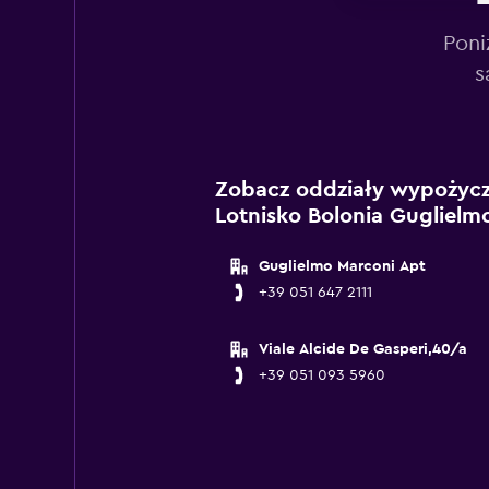
Poni
s
Zobacz oddziały wypożycz
Lotnisko Bolonia Guglielm
Guglielmo Marconi Apt
+39 051 647 2111
Viale Alcide De Gasperi,40/a
+39 051 093 5960