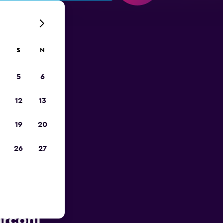
S
N
5
6
12
13
19
20
26
27
bliżu
arconi