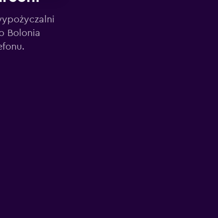
wypożyczalni
o Bolonia
efonu.