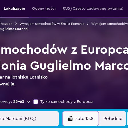
Lokalizacje
Oceny gości
FAQ (Często zadawane pytania)
łoszech
Wynajem samochodów w Emilia-Romania
Wynajem samochodów 
uglielmo Marconi
mochodów z Europcar
lonia Guglielmo Marc
r na lotnisku Lotnisko
wnuj je.
rowcy:
25-65
Tylko samochody z Europcar
sob. 15.8.
Południe