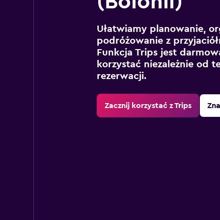
(Bolonii)
Ułatwiamy planowanie, or
podróżowanie z przyjaciół
Funkcja Trips jest darmowa
korzystać niezależnie od t
rezerwacji.
Zacznij korzystać z Trips
Zna