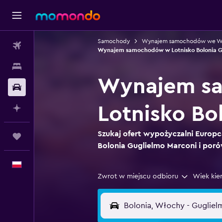
Samochody
Wynajem samochodów we W
Loty
Wynajem samochodów w Lotnisko Bolonia G
Noclegi
Wynajem sa
Samochody
Lotnisko Bo
Planuj z AI
Szukaj ofert wypożyczalni Europca
Trips
Bolonia Guglielmo Marconi i poró
Polski
Zwrot w miejscu odbioru
Wiek kie