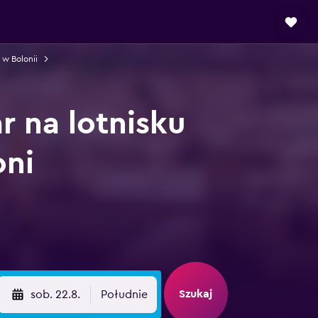
w Bolonii
 na lotnisku
oni
Szukaj
sob. 22.8.
Południe