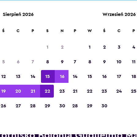
Sierpień 2026
Wrzesień 2026
Ś
C
P
S
N
P
W
Ś
C
P
Zdobywca tytułu „Najlepsza aplikacja
turystyczna w Europie” w 2023 roku
1
2
1
2
3
4
5
6
7
8
9
7
8
9
10
11
12
13
14
15
16
14
15
16
17
18
19
20
21
22
23
21
22
23
24
25
26
27
28
29
30
28
29
30
Wypożyczalnie Europcar w po
Lotnisko Bolonia Guglielmo M