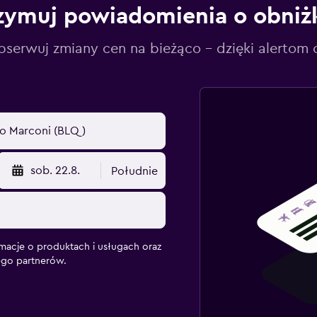
zymuj powiadomienia o obniż
serwuj zmiany cen na bieżąco – dzięki alertom
sob. 22.8.
Południe
macje o produktach i usługach oraz
ego partnerów.