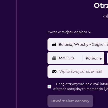
Otr
Ob
Zwrot w miejscu odbioru
sob. 15.8.
Południe
Chcę otrzymywać na e-mail infor
ofertach specjalnych momondo i j
Utwórz alert cenowy