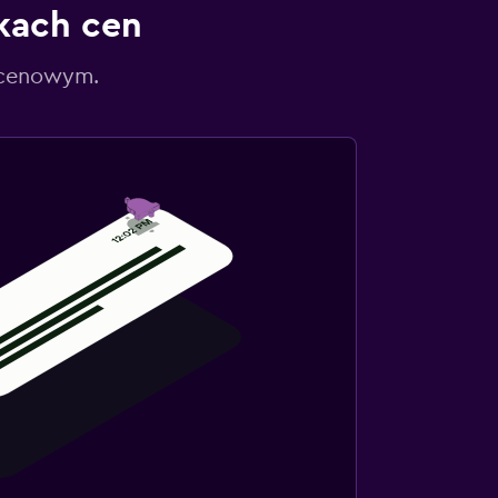
kach cen
 cenowym.