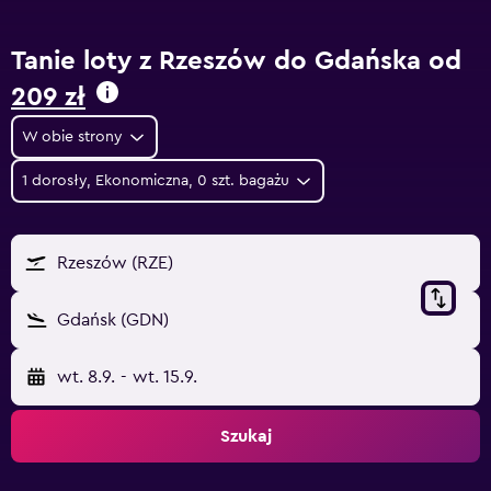
Tanie loty z Rzeszów do Gdańska od
209 zł
W obie strony
1 dorosły, Ekonomiczna, 0 szt. bagażu
Rzeszów (RZE)
Gdańsk (GDN)
wt. 8.9.
-
wt. 15.9.
Szukaj