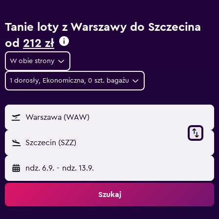
Tanie loty z Warszawy do Szczecina
od
212 zł
W obie strony
1 dorosły, Ekonomiczna, 0 szt. bagażu
Warszawa (WAW)
Szczecin (SZZ)
ndz. 6.9.
-
ndz. 13.9.
Szukaj