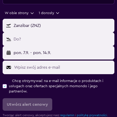
W obie strony
1 dorosły
Zanzibar (ZNZ)
Do?
pon. 7.9.
-
pon. 14.9.
Chcę otrzymywać na e-mail informacje o produktach i
usługach oraz ofertach specjalnych momondo i jego
partnerów.
Utwórz alert cenowy
Tworząc alert cenowy, akceptujesz nasz
regulamin
i
politykę prywatności.