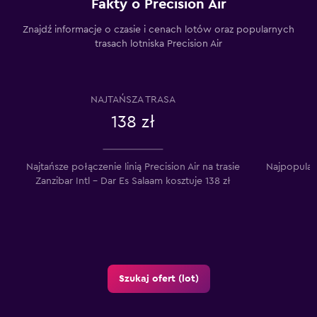
Fakty o Precision Air
Znajdź informacje o czasie i cenach lotów oraz popularnych
trasach lotniska Precision Air
NAJTAŃSZA TRASA
138 zł
Najtańsze połączenie linią Precision Air na trasie
Najpopularni
Zanzibar Intl – Dar Es Salaam kosztuje 138 zł
t
Szukaj ofert (lot)