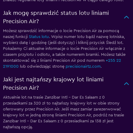
znaleźć regularne loty liniami Precision Air w ciągu całego roku.
Jak mogę sprawdzić status lotu liniami
Precision Air?
Możesz sprawdzić informacje o locie Precision Air za pomocą
naszej funkcji
Status lotu
. Wpisz numer lotu bądź nazwę lotniska,
wybierz datę i godzinę (jeśli dotyczy) i kliknij przycisk Śledź lot.
Pokażemy Ci aktualne informacje o locie Precision Air włącznie z
czasem przylotu i odlotu, a także numerem bramki. Możesz także
skontaktować się z liniami Precision Air pod numerem
+255 22
2191000
lub odwiedzając stronę
precisionairtz.com
.
Jaki jest najtańszy krajowy lot liniami
Precision Air?
Aktualnie lot na trasie Zanzibar Intl - Dar Es Salaam z 0
przesiadkami za 320 zł to najtańszy krajowy lot w obie strony
oferowany przez Precision Air. Jeśli masz zamiar zarezerwować
krajowy lot w jedną stronę liniami Precision Air, podróż na trasie
Zanzibar Intl - Dar Es Salaam z 0 przesiadkami za 138 zł jest
najtańszą opcją.