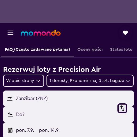
FAQ (Często zadawane pytania)
Oceny gości
Status lotu
Rezerwuj loty z Precision Air
W obie strony
1 dorosły, Ekonomiczna, 0 szt. bagażu
Zanzibar (ZNZ)
Do?
pon. 7.9.
-
pon. 14.9.