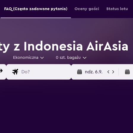
FAQ (Często zadawane pytania)
Oceny gości
Status lotu
y z Indonesia AirAsia
Ekonomiczna
0 szt. bagażu
ndz. 6.9.