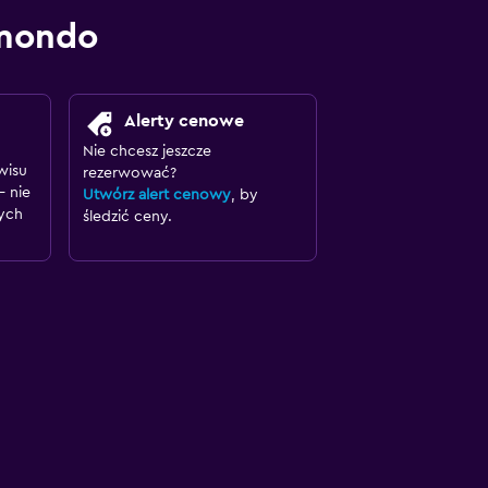
omondo
Alerty cenowe
Nie chcesz jeszcze
wisu
rezerwować?
– nie
Utwórz alert cenowy
, by
ych
śledzić ceny.