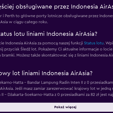
zęściej obsługiwane przez Indonesia AirA
 i Perth to główne porty lotnicze obsługiwane przez Indones
irAsia w ciągu całego roku.
tus lotu liniami Indonesia AirAsia?
ie Indonesia AirAsia za pomocą naszej funkcji
Status lotu
. Wpi
iknij przycisk Śledź lot. Pokażemy Ci aktualne informacje o loc
m bramki. Możesz także skontaktować się z liniami Indonesia
jowy lot liniami Indonesia AirAsia?
oekarno-Hatta - Bandar Lampung Radin Inten II z 0 przesiadkami
irAsia. Jeśli masz zamiar zarezerwować krajowy lot w jedną s
II - Dżakarta-Soekarno-Hatta z 0 przesiadkami za 82 zł jest na
Pokaż więcej