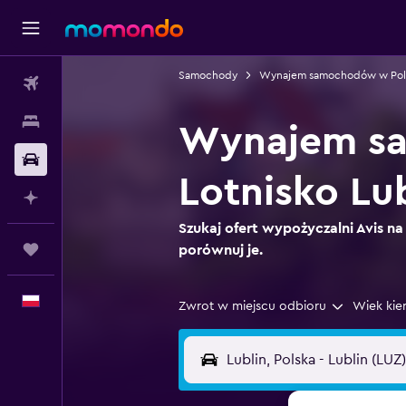
Samochody
Wynajem samochodów w Pol
Loty
Noclegi
Wynajem sa
Samochody
Lotnisko Lu
Planuj z AI
Szukaj ofert wypożyczalni Avis na 
Trips
porównuj je.
Polski
Zwrot w miejscu odbioru
Wiek kie