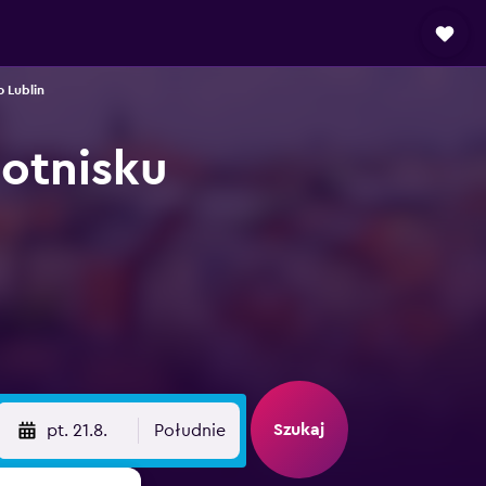
 Lublin
otnisku
Szukaj
pt. 21.8.
Południe