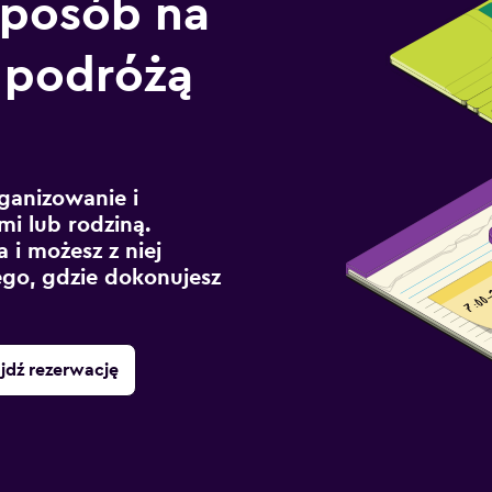
sposób na
 podróżą
ganizowanie i
mi lub rodziną.
 i możesz z niej
ego, gdzie dokonujesz
jdź rezerwację