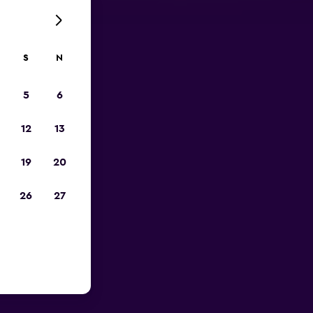
S
N
5
6
12
13
19
20
26
27
otnisko