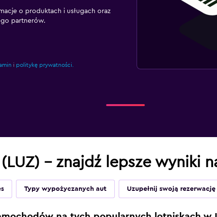
macje o produktach i usługach oraz
ego partnerów.
amin
i
politykę prywatności.
 (LUZ) – znajdź lepsze wyniki 
es
Typy wypożyczanych aut
Uzupełnij swoją rezerwację
amochodów na tych popularnych lotniskach w L