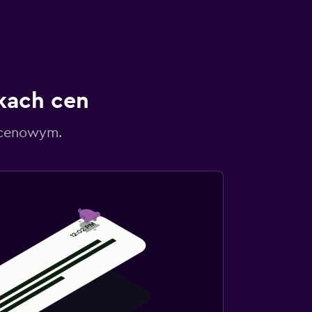
kach cen
 cenowym.