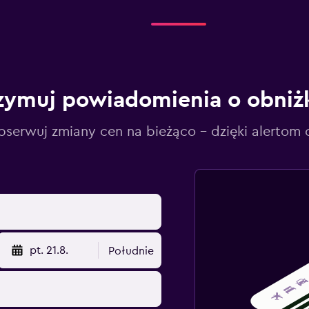
zymuj powiadomienia o obniż
serwuj zmiany cen na bieżąco – dzięki alertom
pt. 21.8.
Południe