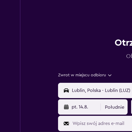
Otr
Ob
Zwrot w miejscu odbioru
pt. 14.8.
Południe