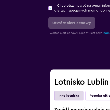
Chcę otrzymywać na e-mail infor
ofertach specjalnych momondo i j
Utwórz alert cenowy
Tworząc alert cenowy, akceptujesz nasz
regul
Lotnisko Lublin
Inne lotniska
Popular citi
Znajdź wypożyczalnie s