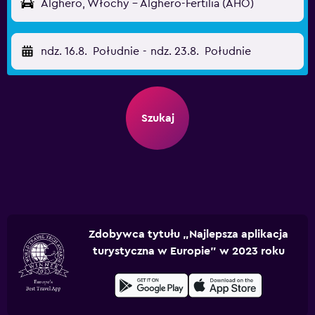
Alghero, Włochy - Alghero-Fertilia (AHO)
ndz. 16.8.
Południe
-
ndz. 23.8.
Południe
Szukaj
Zdobywca tytułu „Najlepsza aplikacja
turystyczna w Europie” w 2023 roku