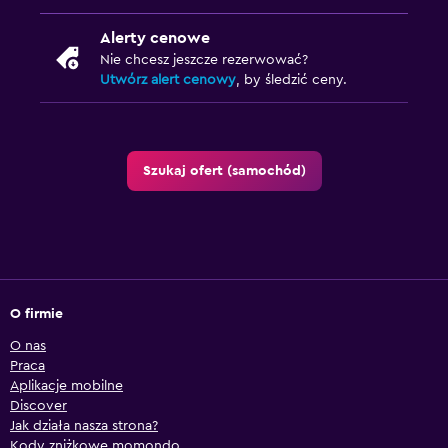
Alerty cenowe
Nie chcesz jeszcze rezerwować?
Utwórz alert cenowy
, by śledzić ceny.
Szukaj ofert (samochód)
O firmie
O nas
Praca
Aplikacje mobilne
Discover
Jak działa nasza strona?
Kody zniżkowe momondo