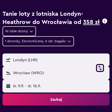
Tanie loty z lotniska Londyn-
Heathrow do Wrocławia od
358 zł
W obie strony
1 dorosły, Ekonomiczna, 0 szt. bagażu
Londyn (LHR)
Wrocław (WRO)
śr. 9.9.
-
śr. 16.9.
Szukaj