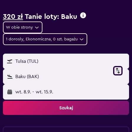
320 zł
Tanie loty: Baku
W obie strony
1 dorosły, Ekonomiczna, 0 szt. bagażu
Tulsa (TUL)
Baku (BAK)
wt. 8.9.
-
wt. 15.9.
Szukaj