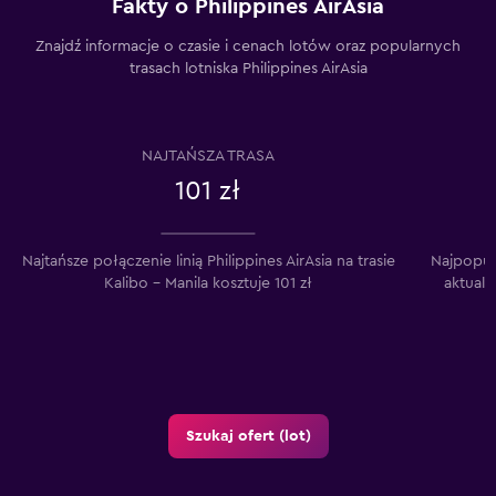
Fakty o Philippines AirAsia
Znajdź informacje o czasie i cenach lotów oraz popularnych
trasach lotniska Philippines AirAsia
NAJTAŃSZA TRASA
101 zł
Najtańsze połączenie linią Philippines AirAsia na trasie
Najpopular
Kalibo – Manila kosztuje 101 zł
aktualn
Szukaj ofert (lot)