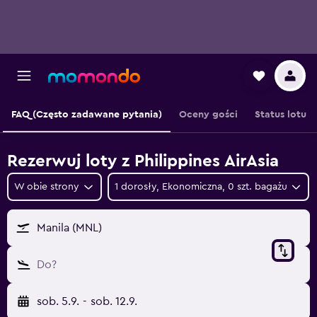
FAQ (Często zadawane pytania)
Oceny gości
Status lotu
Rezerwuj loty z Philippines AirAsia
W obie strony
1 dorosły, Ekonomiczna, 0 szt. bagażu
Manila (MNL)
Do?
sob. 5.9.
-
sob. 12.9.