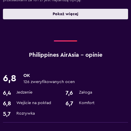
przesiadkami za 101 zł jest najtańszą opcją.
Pokaż więcej
Philippines AirAsia – opinie
OK
6,8
126 zweryfikowanych ocen
6,4
7,6
Jedzenie
Załoga
6,8
6,7
Wejście na pokład
Komfort
5,7
Rozrywka