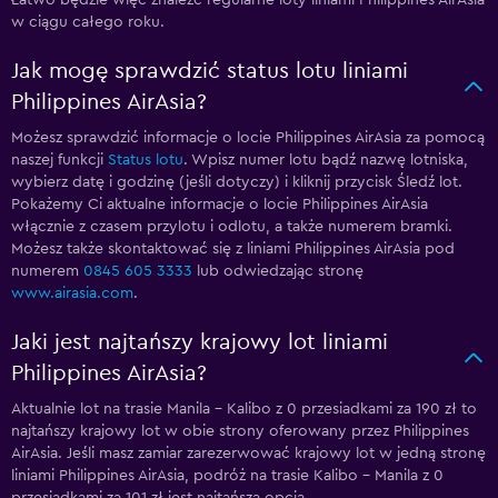
Łatwo będzie więc znaleźć regularne loty liniami Philippines AirAsia
w ciągu całego roku.
Jak mogę sprawdzić status lotu liniami
Philippines AirAsia?
Możesz sprawdzić informacje o locie Philippines AirAsia za pomocą
naszej funkcji
Status lotu
. Wpisz numer lotu bądź nazwę lotniska,
wybierz datę i godzinę (jeśli dotyczy) i kliknij przycisk Śledź lot.
Pokażemy Ci aktualne informacje o locie Philippines AirAsia
włącznie z czasem przylotu i odlotu, a także numerem bramki.
Możesz także skontaktować się z liniami Philippines AirAsia pod
numerem
0845 605 3333
lub odwiedzając stronę
www.airasia.com
.
Jaki jest najtańszy krajowy lot liniami
Philippines AirAsia?
Aktualnie lot na trasie Manila - Kalibo z 0 przesiadkami za 190 zł to
najtańszy krajowy lot w obie strony oferowany przez Philippines
AirAsia. Jeśli masz zamiar zarezerwować krajowy lot w jedną stronę
liniami Philippines AirAsia, podróż na trasie Kalibo - Manila z 0