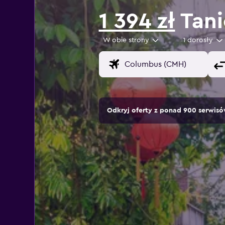
1 394 zł
Tani
W obie strony
1 dorosły
Odkryj oferty z ponad 900 serwi