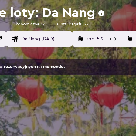
e loty: Da Nang
Ekonomiczna
0 szt. bagażu
sob. 5.9.
sów rezerwacyjnych na momondo.