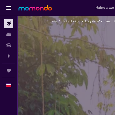
Najnowsze 
Loty
Loty do Azji
Loty do Wietnamu
Loty
Noclegi
Samochody
Planuj z AI
Trips
Polski