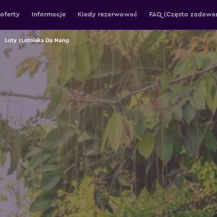
oferty
Informacje
Kiedy rezerwować
FAQ (Często zadawan
Loty zLotniska Da Nang