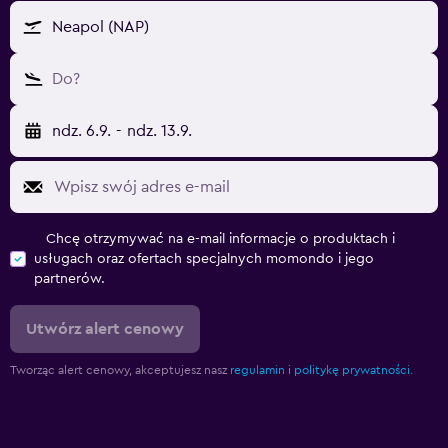
Neapol (NAP)
Do?
ndz. 6.9.
-
ndz. 13.9.
Chcę otrzymywać na e-mail informacje o produktach i
usługach oraz ofertach specjalnych momondo i jego
partnerów.
Utwórz alert cenowy
Tworząc alert cenowy, akceptujesz nasz
regulamin
i
politykę prywatności.