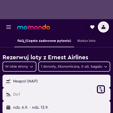
FAQ (Często zadawane pytania)
Status lotu
Rezerwuj loty z Ernest Airlines
W obie strony
1 dorosły, Ekonomiczna, 0 szt. bagażu
Neapol (NAP)
Do?
ndz. 6.9.
-
ndz. 13.9.