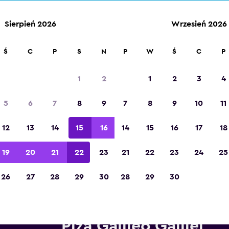
Sierpień 2026
Wrzesień 2026
Ś
C
P
S
N
P
W
Ś
C
P
Zdobywca tytułu „Najlepsza aplikacja
turystyczna w Europie” w 2023 roku
1
2
1
2
3
4
5
6
7
8
9
7
8
9
10
11
12
13
14
15
16
14
15
16
17
18
19
20
21
22
23
21
22
23
24
25
26
27
28
29
30
28
29
30
pożyczalnie Hertz w pobliżu 
Piza Galileo Galilei