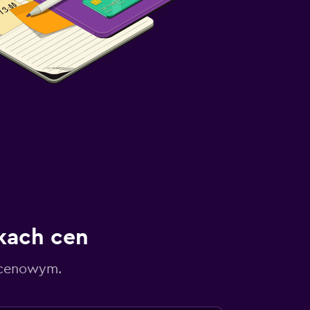
kach cen
 cenowym.