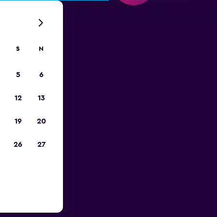
S
N
5
6
12
13
19
20
26
27
Lotnisko