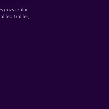
wypożyczalni
ileo Galilei,