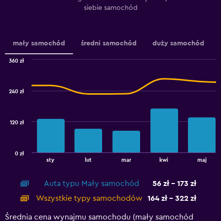
siebie samochód
1
Y
axis
displaying
mały samochód
średni samochód
duży samochód
values.
Range:
360 zł
40
Combination
Chart
to
graphic.
chart
100.
with
240 zł
2
data
series.
120 zł
The
chart
has
0 zł
1
End
sty
lut
mar
kwi
maj
of
X
interactive
axis
chart
Auta typu Mały samochód
56 zł - 173 zł
displaying
categories.
Wszystkie typy samochodów
164 zł - 322 zł
Range:
14
Średnia cena wynajmu samochodu (mały samochód