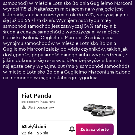
categories.
samochód) w mieście Lotnisko Bolonia Guglielmo Marconi
The
wynosi 115 zł. Najtańszym miesiącem na wynajęcie jest
chart
listopada, z cenami niższymi o około 52%, zaczynającymi
has
się już od 56 zł za dzień. Wynajem auta typu mały
1
samochód samochód jest zazwyczaj 54% tańszy niż
Y
średnia cena za samochód z wypożyczalni w mieście
axis
Lotnisko Bolonia Guglielmo Marconi. Średnia cena
displaying
wynajmu samochodów w mieście Lotnisko Bolonia
values.
Guglielmo Marconi zależy od wielu czynników, takich jak
Range:
dostępność, popularność danego auta i wyprzedzenie, z
0
jakim dokonuje się rezerwacji. Poniżej wyświetlane są
to
najlepsze ceny wynajmu aut (mały samochód samochód)
360.
w mieście Lotnisko Bolonia Guglielmo Marconi znalezione
na momondo w ciągu ostatniego tygodnia.
Fiat Panda
lub podobny (Klasa Mini)
Dla 2 pasażerów
63 zł/dzień
Zobacz ofertę
22 sie - 25 sie