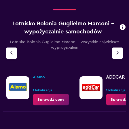
Lotnisko Bolonia Guglielmo Marconi –
wypożyczalnie samochodów
Lotnisko Bolonia Guglielmo Marconi – wszystkie największe
wypożyczalnie
ADDCAR R
Alamo
1 lokalizacja
1 lokalizacja
Sprawdź ceny
Sprawdź 