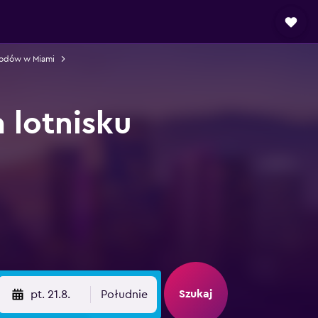
odów w Miami
lotnisku
Szukaj
pt. 21.8.
Południe