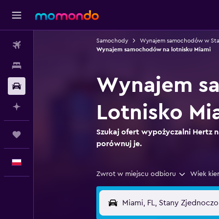
Samochody
Wynajem samochodów w Sta
Loty
Wynajem samochodów na lotnisku Miami
Noclegi
Wynajem sa
Samochody
Lotnisko Mi
Planuj z AI
Szukaj ofert wypożyczalni Hertz n
Trips
porównuj je.
Polski
Zwrot w miejscu odbioru
Wiek kie