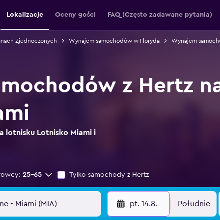
Lokalizacje
Oceny gości
FAQ (Często zadawane pytania)
nach Zjednoczonych
Wynajem samochodów w Floryda
Wynajem samoch
mochodów z Hertz na 
ami
a lotnisku Lotnisko Miami i
rowcy:
25-65
Tylko samochody z Hertz
pt. 14.8.
Południe