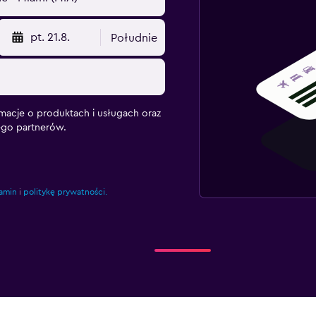
pt. 21.8.
Południe
macje o produktach i usługach oraz
ego partnerów.
amin
i
politykę prywatności.