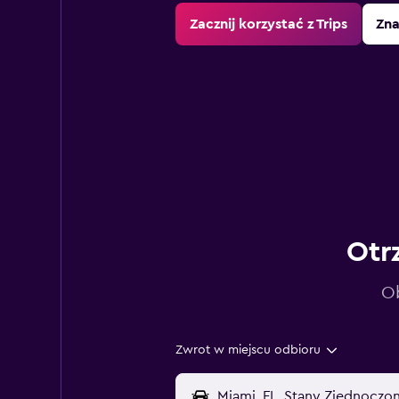
Zacznij korzystać z Trips
Zna
Otr
Ob
Zwrot w miejscu odbioru