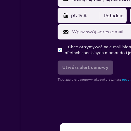
pt. 14.8.
Południe
Chcę otrzymywać na e-mail infor
ofertach specjalnych momondo i j
Utwórz alert cenowy
Tworząc alert cenowy, akceptujesz nasz
regul