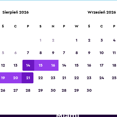
Sierpień 2026
Wrzesień 2026
Ś
C
P
S
N
P
W
Ś
C
P
Zdobywca tytułu „Najlepsza aplikacja
turystyczna w Europie” w 2023 roku
1
2
1
2
3
4
5
6
7
8
9
7
8
9
10
11
12
13
14
15
16
14
15
16
17
18
19
20
21
22
23
21
22
23
24
25
26
27
28
29
30
28
29
30
pożyczalnie Hertz w pobliżu 
Miami