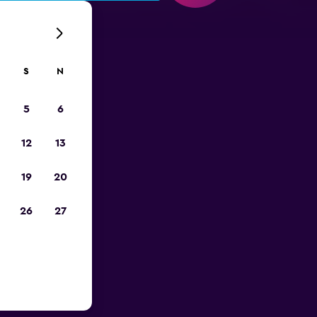
S
N
5
6
12
13
19
20
26
27
Lotnisko