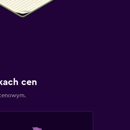
kach cen
 cenowym.