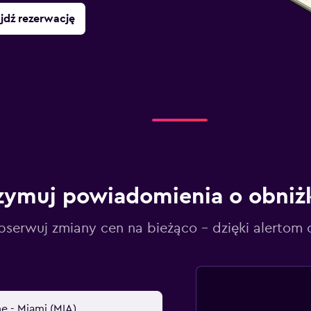
jdź rezerwację
zymuj powiadomienia o obniż
serwuj zmiany cen na bieżąco – dzięki alertom