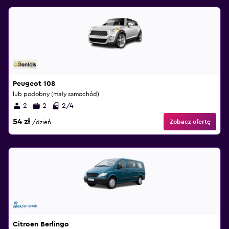
Peugeot 108
lub podobny (mały samochód)
2
2
2/4
54 zł
Zobacz ofertę
/dzień
Citroen Berlingo