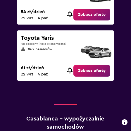
54 zł/dzień
Zobacz ofertę
22 wrz - 4 paź
Toyota Yaris
lub podobny (Klasa ekonomiczna)
Dla 2 pasażerów
61 zł/dzień
Zobacz ofertę
22 wrz - 4 paź
Casablanca – wypożyczalnie
samochodów