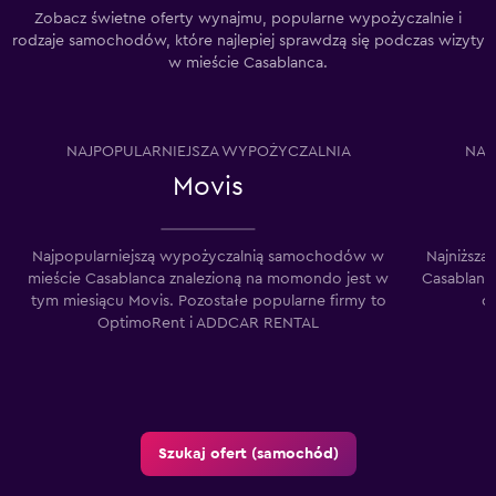
Zobacz świetne oferty wynajmu, popularne wypożyczalnie i
rodzaje samochodów, które najlepiej sprawdzą się podczas wizyty
w mieście Casablanca.
NAJPOPULARNIEJSZA WYPOŻYCZALNIA
NAJ
Movis
Najpopularniejszą wypożyczalnią samochodów w
Najniższ
mieście Casablanca znalezioną na momondo jest w
Casablanc
tym miesiącu Movis. Pozostałe popularne firmy to
c
OptimoRent i ADDCAR RENTAL
Szukaj ofert (samochód)