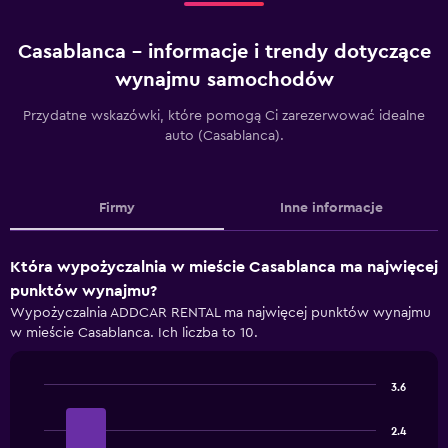
Casablanca – informacje i trendy dotyczące
wynajmu samochodów
Przydatne wskazówki, które pomogą Ci zarezerwować idealne
auto (Casablanca).
Firmy
Inne informacje
Która wypożyczalnia w mieście Casablanca ma najwięcej
punktów wynajmu?
Wypożyczalnia ADDCAR RENTAL ma najwięcej punktów wynajmu
w mieście Casablanca. Ich liczba to 10.
3.6
Bar
Chart
graphic.
chart
2.4
with