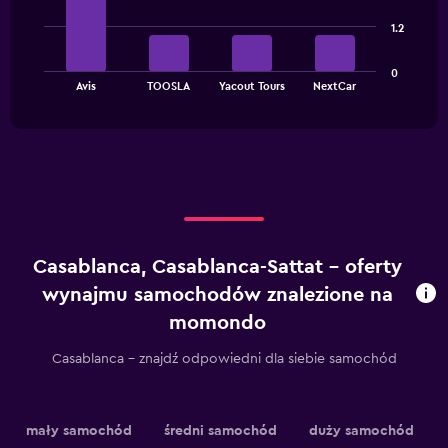
4
bars.
1.2
The
0
chart
End
Avis
TOOSLA
Yacout Tours
NextCar
of
has
interactive
1
chart
X
axis
displaying
categories.
Range:
4
categories.
Casablanca, Casablanca-Sattat – oferty
The
chart
wynajmu samochodów znalezione na
has
momondo
1
Y
Casablanca – znajdź odpowiedni dla siebie samochód
axis
displaying
values.
Range:
mały samochód
średni samochód
duży samochód
0