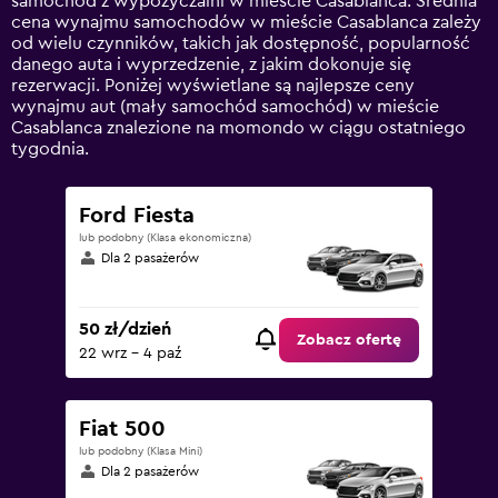
samochód z wypożyczalni w mieście Casablanca. Średnia
axis
cena wynajmu samochodów w mieście Casablanca zależy
displaying
od wielu czynników, takich jak dostępność, popularność
values.
danego auta i wyprzedzenie, z jakim dokonuje się
Range:
rezerwacji. Poniżej wyświetlane są najlepsze ceny
0
wynajmu aut (mały samochód samochód) w mieście
to
Casablanca znalezione na momondo w ciągu ostatniego
300.
tygodnia.
Ford Fiesta
lub podobny (Klasa ekonomiczna)
Dla 2 pasażerów
50 zł/dzień
Zobacz ofertę
22 wrz - 4 paź
Fiat 500
lub podobny (Klasa Mini)
Dla 2 pasażerów