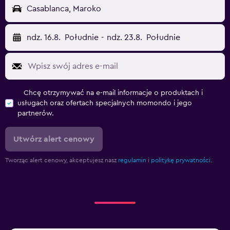
Casablanca, Maroko
ndz. 16.8.
Południe
-
ndz. 23.8.
Południe
Chcę otrzymywać na e-mail informacje o produktach i
usługach oraz ofertach specjalnych momondo i jego
partnerów.
Utwórz alert cenowy
Tworząc alert cenowy, akceptujesz nasz
regulamin
i
politykę prywatności.