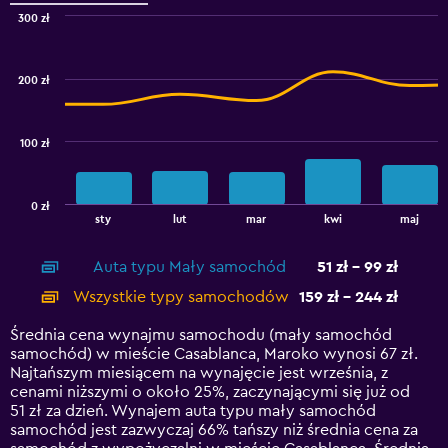
to
300 zł
3.6.
Combination
Chart
graphic.
chart
with
200 zł
2
data
series.
100 zł
The
chart
has
0 zł
1
End
sty
lut
mar
kwi
maj
of
X
interactive
axis
chart
Auta typu Mały samochód
51 zł - 99 zł
displaying
categories.
Wszystkie typy samochodów
159 zł - 244 zł
Range:
14
Średnia cena wynajmu samochodu (mały samochód
categories.
samochód) w mieście Casablanca, Maroko wynosi 67 zł.
The
Najtańszym miesiącem na wynajęcie jest września, z
chart
cenami niższymi o około 25%, zaczynającymi się już od
has
51 zł za dzień. Wynajem auta typu mały samochód
1
samochód jest zazwyczaj 66% tańszy niż średnia cena za
Y