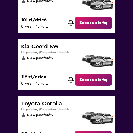
Dla 4 pasażerów
101 zł/dzień
Zobacz ofertę
8 wrz - 13 wrz
Kia Cee'd SW
lub podobny (Kompaktowe kombi)
Dla 4 pasażerów
112 zł/dzień
Zobacz ofertę
8 wrz - 13 wrz
Toyota Corolla
lub podobny (Kompaktowe kombi)
Dla 4 pasażerów