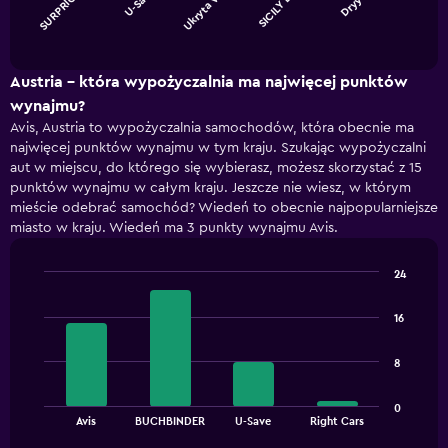
SURPRIC…
U-Save
Ukryta w…
SICILY B…
Dryyve
The
chart
End
of
has
interactive
1
chart
X
Austria - która wypożyczalnia ma najwięcej punktów
axis
wynajmu?
displaying
Avis, Austria to wypożyczalnia samochodów, która obecnie ma
categories.
najwięcej punktów wynajmu w tym kraju. Szukając wypożyczalni
Range:
aut w miejscu, do którego się wybierasz, możesz skorzystać z 15
5
punktów wynajmu w całym kraju. Jeszcze nie wiesz, w którym
categories.
mieście odebrać samochód? Wiedeń to obecnie najpopularniejsze
The
miasto w kraju. Wiedeń ma 3 punkty wynajmu Avis.
chart
has
1
24
Y
Bar
Chart
axis
graphic.
chart
16
displaying
with
4
values.
bars.
Range:
8
0
The
to
0
chart
End
90.
Avis
BUCHBINDER
U-Save
Right Cars
of
has
interactive