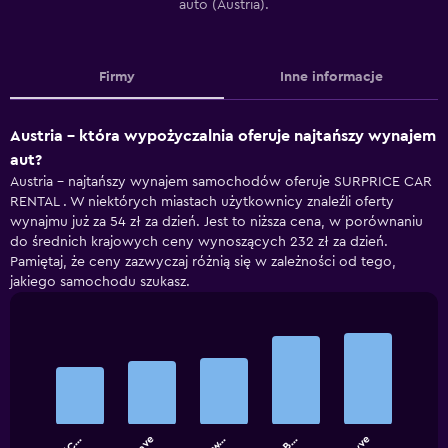
auto (Austria).
Firmy
Inne informacje
Austria – która wypożyczalnia oferuje najtańszy wynajem
aut?
Austria – najtańszy wynajem samochodów oferuje SURPRICE CAR
RENTAL . W niektórych miastach użytkownicy znaleźli oferty
wynajmu już za 54 zł za dzień. Jest to niższa cena, w porównaniu
do średnich krajowych ceny wynoszących 232 zł za dzień.
Pamiętaj, że ceny zazwyczaj różnią się w zależności od tego,
jakiego samochodu szukasz.
Bar
Chart
graphic.
chart
with
5
bars.