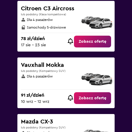
Citroen C3 Aircross
lub podobny (Klasa kompaktowa)
Dla 4 pasażerów
Samochody 5-drzwiowe
78 zł/dzień
Zobacz ofertę
17 sie - 23 sie
Vauxhall Mokka
lub podobny (Kompaktowy SUV)
Dla 4 pasażerów
91 zł/dzień
Zobacz ofertę
10 wrz - 12 wrz
Mazda CX-3
lub podobny (Kompaktowy SUV)