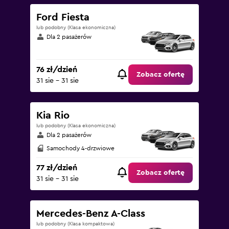
Ford Fiesta
lub podobny (Klasa ekonomiczna)
Dla 2 pasażerów
76 zł/dzień
Zobacz ofertę
31 sie - 31 sie
Kia Rio
lub podobny (Klasa ekonomiczna)
Dla 2 pasażerów
Samochody 4-drzwiowe
77 zł/dzień
Zobacz ofertę
31 sie - 31 sie
Mercedes-Benz A-Class
lub podobny (Klasa kompaktowa)