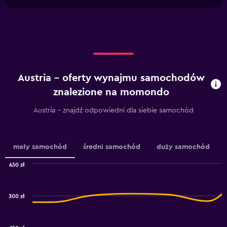
1
chart
X
axis
displaying
categories.
Range:
4
categories.
Austria – oferty wynajmu samochodów
The
chart
znalezione na momondo
has
1
Austria – znajdź odpowiedni dla siebie samochód
Y
axis
displaying
values.
mały samochód
średni samochód
duży samochód
Range:
0
450 zł
Combination
to
Chart
graphic.
chart
24.
with
300 zł
2
data
series.