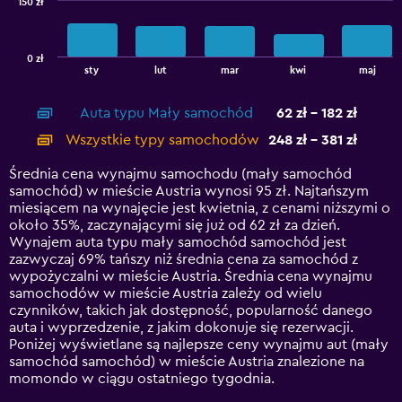
150 zł
The
chart
has
0 zł
1
End
sty
lut
mar
kwi
maj
of
X
interactive
axis
chart
Auta typu Mały samochód
62 zł - 182 zł
displaying
categories.
Wszystkie typy samochodów
248 zł - 381 zł
Range:
14
Średnia cena wynajmu samochodu (mały samochód
categories.
samochód) w mieście Austria wynosi 95 zł. Najtańszym
The
miesiącem na wynajęcie jest kwietnia, z cenami niższymi o
chart
około 35%, zaczynającymi się już od 62 zł za dzień.
has
Wynajem auta typu mały samochód samochód jest
1
zazwyczaj 69% tańszy niż średnia cena za samochód z
Y
wypożyczalni w mieście Austria. Średnia cena wynajmu
axis
samochodów w mieście Austria zależy od wielu
displaying
czynników, takich jak dostępność, popularność danego
values.
auta i wyprzedzenie, z jakim dokonuje się rezerwacji.
Range:
Poniżej wyświetlane są najlepsze ceny wynajmu aut (mały
0
samochód samochód) w mieście Austria znalezione na
to
momondo w ciągu ostatniego tygodnia.
450.