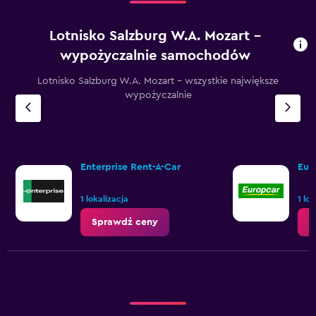
Lotnisko Salzburg W.A. Mozart –
wypożyczalnie samochodów
Lotnisko Salzburg W.A. Mozart – wszystkie największe
wypożyczalnie
Enterprise Rent-A-Car
Eur
1 lokalizacja
1 lo
Sprawdź ceny
S