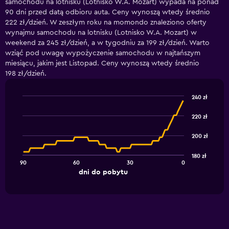
samochodu na lotnisku (Lotnisko W.A. Mozart) wypada na ponad
90 dni przed datą odbioru auta. Ceny wynoszą wtedy średnio
222 zł/dzień. W zeszłym roku na momondo znaleziono oferty
wynajmu samochodu na lotnisku (Lotnisko W.A. Mozart) w
weekend za 245 zł/dzień, a w tygodniu za 199 zł/dzień. Warto
wziąć pod uwagę wypożyczenie samochodu w najtańszym
miesiącu, jakim jest Listopad. Ceny wynoszą wtedy średnio
198 zł/dzień.
240 zł
Line
Chart
graphic.
chart
220 zł
with
91
200 zł
data
points.
180 zł
90
60
30
0
The
End
dni do pobytu
chart
of
interactive
has
chart
1
X
axis
displaying