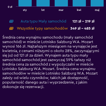
has
0 zł
1
End
sty
lut
mar
kwi
maj
of
X
interactive
axis
chart
Auta typu Mały samochód
121 zł - 219 zł
displaying
categories.
Wszystkie typy samochodów
349 zł - 485 zł
Range:
14
Średnia cena wynajmu samochodu (mały samochód
categories.
samochód) w mieście Lotnisko Salzburg W.A. Mozart
The
wynosi 166 zł. Najtańszym miesiącem na wynajęcie jest
chart
kwietnia, z cenami niższymi o około 28%, zaczynającymi
has
się już od 121 zł za dzień. Wynajem auta typu mały
1
samochód samochód jest zazwyczaj 59% tańszy niż
Y
średnia cena za samochód z wypożyczalni w mieście
axis
Lotnisko Salzburg W.A. Mozart. Średnia cena wynajmu
displaying
samochodów w mieście Lotnisko Salzburg W.A. Mozart
values.
zależy od wielu czynników, takich jak dostępność,
Range:
popularność danego auta i wyprzedzenie, z jakim
0
dokonuje się rezerwacji.
to
600.