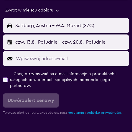
Zwrot w miejscu odbioru
Salzburg, Austria - W.A. Mozart (SZG)
czw. 13.8.
Południe
-
czw. 20.8.
Południe
Chcę otrzymywać na e-mail informacje o produktach i
usługach oraz ofertach specjalnych momondo i jego
partnerów.
Utwórz alert cenowy
Tworząc alert cenowy, akceptujesz nasz
regulamin
i
politykę prywatności.