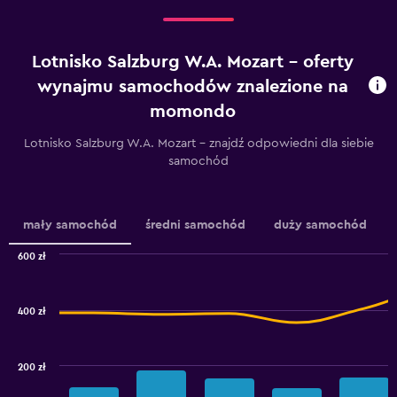
dni
do
pobytu.
Lotnisko Salzburg W.A. Mozart – oferty
Range:
91
wynajmu samochodów znalezione na
categories.
momondo
The
chart
Lotnisko Salzburg W.A. Mozart – znajdź odpowiedni dla siebie
has
samochód
1
Y
axis
displaying
mały samochód
średni samochód
duży samochód
values.
Range:
600 zł
180
Combination
Chart
to
graphic.
chart
240.
with
400 zł
2
data
series.
200 zł
The
chart