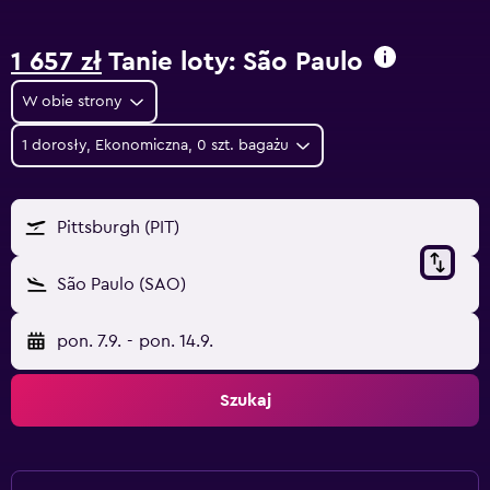
1 657 zł
Tanie loty: São Paulo
W obie strony
1 dorosły, Ekonomiczna, 0 szt. bagażu
Pittsburgh (PIT)
São Paulo (SAO)
pon. 7.9.
-
pon. 14.9.
Szukaj