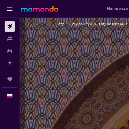
Najnowsze 
Loty
Loty do Afryki
Loty do Maroka
Loty
Noclegi
Samochody
Planuj z AI
Trips
Polski