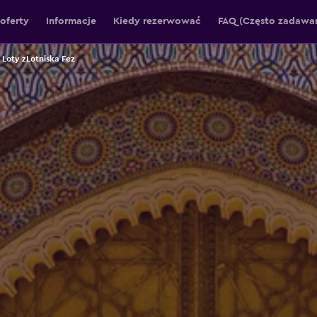
oferty
Informacje
Kiedy rezerwować
FAQ (Często zadawan
Loty zLotniska Fez