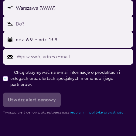
Warszawa (WAW)
Do?
ndz. 6.9.
-
ndz. 13.9.
Chcę otrzymywać na e-mail informacje o produktach i
usługach oraz ofertach specjalnych momondo i jego
partnerów.
Utwórz alert cenowy
Tworząc alert cenowy, akceptujesz nasz
regulamin
i
politykę prywatności.