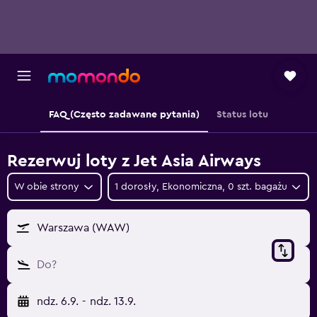
FAQ (Często zadawane pytania)
Status lotu
Rezerwuj loty z Jet Asia Airways
W obie strony
1 dorosły, Ekonomiczna, 0 szt. bagażu
Warszawa (WAW)
Do?
ndz. 6.9.
-
ndz. 13.9.