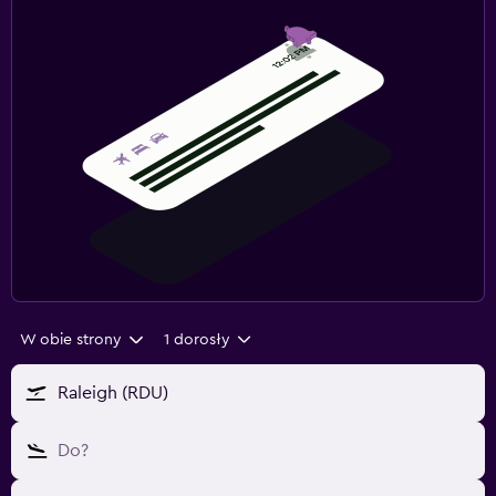
W obie strony
1 dorosły
Raleigh (RDU)
Do?