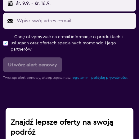
śr. 9.9.
-
śr. 16.9.
Chcę otrzymywać na e-mail informacje o produktach i
usługach oraz ofertach specjalnych momondo i jego
partnerów.
Utwórz alert cenowy
Tworząc alert cenowy, akceptujesz nasz
regulamin
i
politykę prywatności.
Znajdź lepsze oferty na swoją
podróż