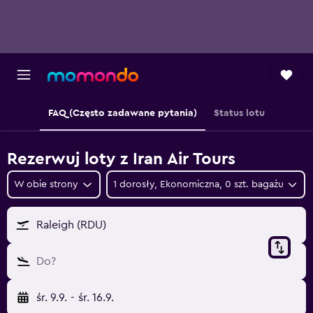
FAQ (Często zadawane pytania)
Status lotu
Rezerwuj loty z Iran Air Tours
W obie strony
1 dorosły, Ekonomiczna, 0 szt. bagażu
Raleigh (RDU)
Do?
śr. 9.9.
-
śr. 16.9.