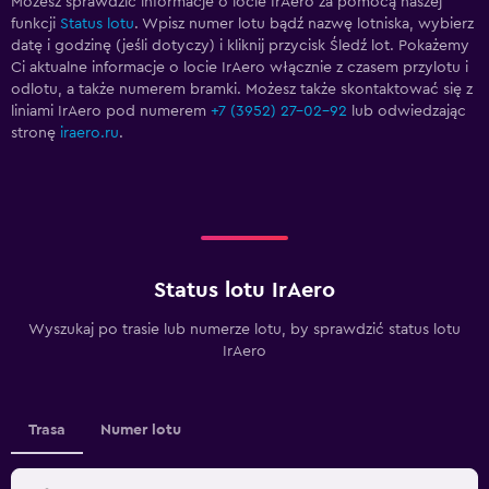
Możesz sprawdzić informacje o locie IrAero za pomocą naszej
funkcji
Status lotu
. Wpisz numer lotu bądź nazwę lotniska, wybierz
datę i godzinę (jeśli dotyczy) i kliknij przycisk Śledź lot. Pokażemy
Ci aktualne informacje o locie IrAero włącznie z czasem przylotu i
odlotu, a także numerem bramki. Możesz także skontaktować się z
liniami IrAero pod numerem
+7 (3952) 27-02-92
lub odwiedzając
stronę
iraero.ru
.
Status lotu IrAero
Wyszukaj po trasie lub numerze lotu, by sprawdzić status lotu
IrAero
Trasa
Numer lotu