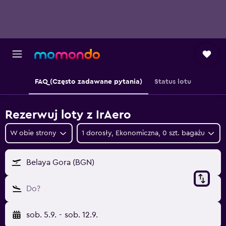
FAQ (Często zadawane pytania)
Status lotu
Rezerwuj loty z IrAero
W obie strony
1 dorosły, Ekonomiczna, 0 szt. bagażu
Belaya Gora (BGN)
Do?
sob. 5.9.
-
sob. 12.9.