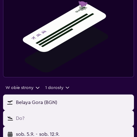
W obie strony
1 dorosły
Belaya Gora (BGN)
Do?
sob. 5.9.
-
sob. 12.9.