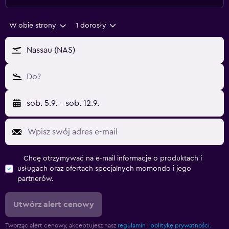
W obie strony
1 dorosły
Nassau (NAS)
Do?
sob. 5.9.
-
sob. 12.9.
Chcę otrzymywać na e-mail informacje o produktach i
usługach oraz ofertach specjalnych momondo i jego
partnerów.
Utwórz alert cenowy
Tworząc alert cenowy, akceptujesz nasz
regulamin
i
politykę prywatności.