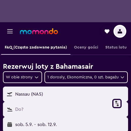
FAQ (Często zadawane pytania)
Oceny gości
Status lotu
Rezerwuj loty z Bahamasair
W obie strony
1 dorosły, Ekonomiczna, 0 szt. bagażu
Nassau (NAS)
Do?
sob. 5.9.
-
sob. 12.9.