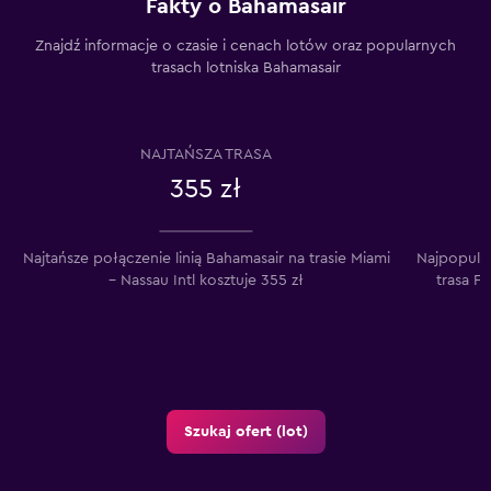
Fakty o Bahamasair
Znajdź informacje o czasie i cenach lotów oraz popularnych
trasach lotniska Bahamasair
NAJTAŃSZA TRASA
355 zł
Najtańsze połączenie linią Bahamasair na trasie Miami
Najpopularn
– Nassau Intl kosztuje 355 zł
trasa F
Szukaj ofert (lot)