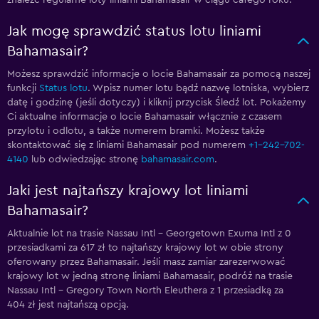
znaleźć regularne loty liniami Bahamasair w ciągu całego roku.
Jak mogę sprawdzić status lotu liniami
Bahamasair?
Możesz sprawdzić informacje o locie Bahamasair za pomocą naszej
funkcji
Status lotu
. Wpisz numer lotu bądź nazwę lotniska, wybierz
datę i godzinę (jeśli dotyczy) i kliknij przycisk Śledź lot. Pokażemy
Ci aktualne informacje o locie Bahamasair włącznie z czasem
przylotu i odlotu, a także numerem bramki. Możesz także
skontaktować się z liniami Bahamasair pod numerem
+1-242-702-
4140
lub odwiedzając stronę
bahamasair.com
.
Jaki jest najtańszy krajowy lot liniami
Bahamasair?
Aktualnie lot na trasie Nassau Intl - Georgetown Exuma Intl z 0
przesiadkami za 617 zł to najtańszy krajowy lot w obie strony
oferowany przez Bahamasair. Jeśli masz zamiar zarezerwować
krajowy lot w jedną stronę liniami Bahamasair, podróż na trasie
Nassau Intl - Gregory Town North Eleuthera z 1 przesiadką za
404 zł jest najtańszą opcją.