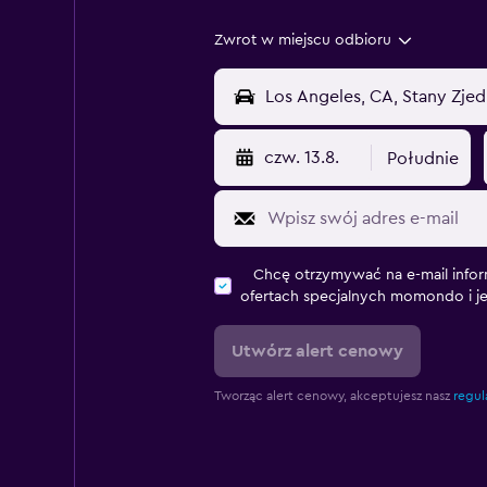
Zwrot w miejscu odbioru
czw. 13.8.
Południe
Chcę otrzymywać na e-mail infor
ofertach specjalnych momondo i j
Utwórz alert cenowy
Tworząc alert cenowy, akceptujesz nasz
regul