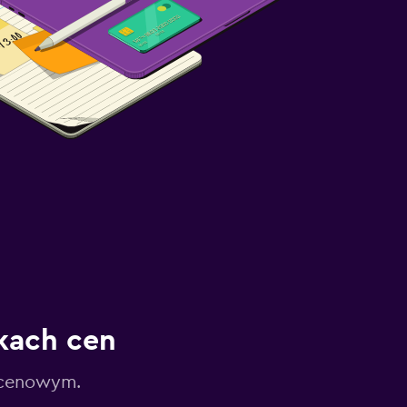
kach cen
 cenowym.