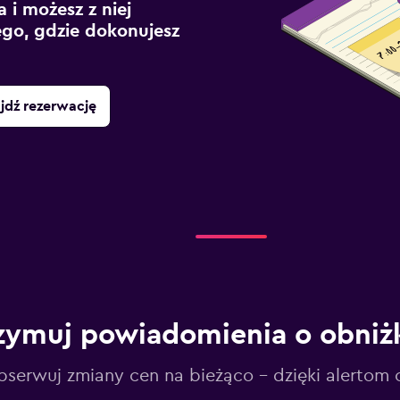
 i możesz z niej
ego, gdzie dokonujesz
jdź rezerwację
zymuj powiadomienia o obniż
serwuj zmiany cen na bieżąco – dzięki alertom