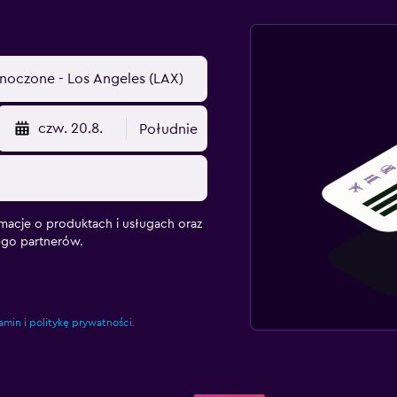
czw. 20.8.
Południe
macje o produktach i usługach oraz
ego partnerów.
amin
i
politykę prywatności.