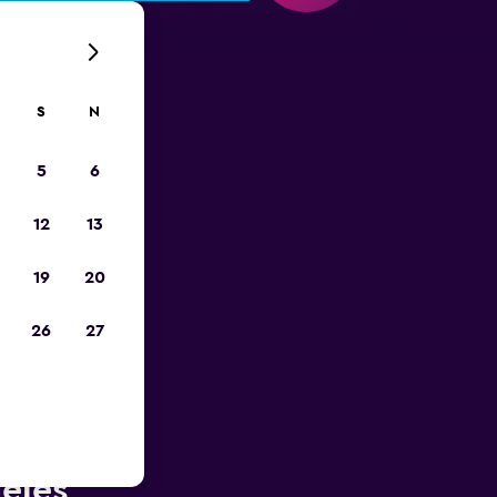
S
N
5
6
12
13
19
20
26
27
liżu
eles