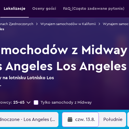
Lokalizacje
Oceny gości
FAQ (Często zadawane pytania)
nach Zjednoczonych
Wynajem samochodów w Kalifornii
Wynajem samoc
les
mochodów z Midway n
s Angeles Los Angeles
 na lotnisku Lotnisko Los
.
rowcy:
25-65
Tylko samochody z Midway
czw. 13.8.
Południe