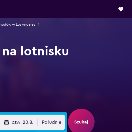
hodów w Los Angeles
a lotnisku
Szukaj
czw. 20.8.
Południe