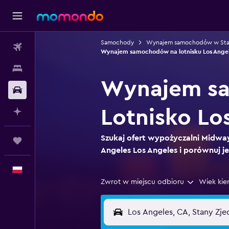
Samochody
Wynajem samochodów w Sta
Loty
Wynajem samochodów na lotnisku Los Ange
Noclegi
Wynajem sa
Samochody
Lotnisko Lo
Planuj z AI
Szukaj ofert wypożyczalni Midway
Trips
Angeles Los Angeles i porównuj je
Polski
Zwrot w miejscu odbioru
Wiek kie