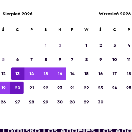
Sierpień 2026
Wrzesień 2026
Ś
C
P
S
N
P
W
Ś
C
P
Zdobywca tytułu „Najlepsza aplikacja
turystyczna w Europie” w 2023 roku
1
2
1
2
3
4
5
6
7
8
9
7
8
9
10
11
12
13
14
15
16
14
15
16
17
18
19
20
21
22
23
21
22
23
24
25
26
27
28
29
30
28
29
30
Wypożyczalnie Midway w pob
Lotnisko Los Angeles Los Ang