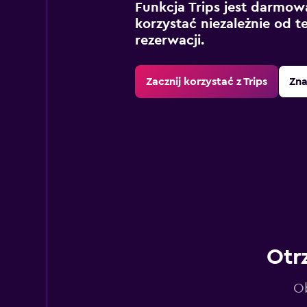
Funkcja Trips jest darmowa
korzystać niezależnie od t
rezerwacji.
Zacznij korzystać z Trips
Zna
Otr
Ob