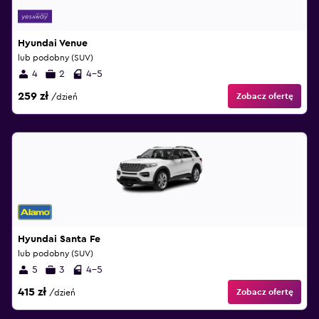
Hyundai Venue
lub podobny (SUV)
4
2
4-5
259 zł
Zobacz ofertę
/dzień
Hyundai Santa Fe
lub podobny (SUV)
5
3
4-5
415 zł
Zobacz ofertę
/dzień