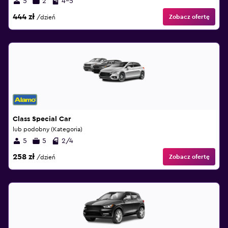
5
2
4-5
444 zł
Zobacz ofertę
/dzień
Class Special Car
lub podobny (Kategoria)
5
5
2/4
258 zł
Zobacz ofertę
/dzień