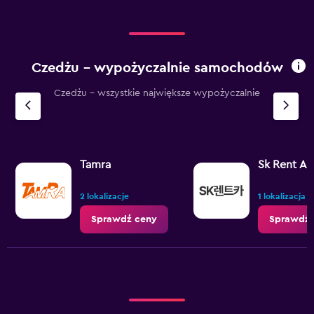
Czedżu – wypożyczalnie samochodów
Czedżu - wszystkie największe wypożyczalnie
Tamra
Sk Rent A 
2 lokalizacje
1 lokalizacja
Sprawdź ceny
Sprawdź 