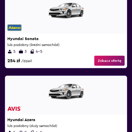
Hyundai Sonata
lub podobny (średni samochód)
5
3
4-5
254 zł
Zobacz ofertę
/dzień
Hyundai Azera
lub podobny (duży samochód)