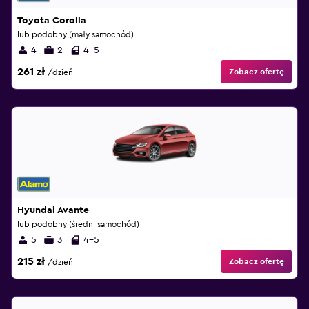
Toyota Corolla
lub podobny (mały samochód)
4
2
4-5
261 zł
Zobacz ofertę
/dzień
Hyundai Avante
lub podobny (średni samochód)
5
3
4-5
215 zł
Zobacz ofertę
/dzień