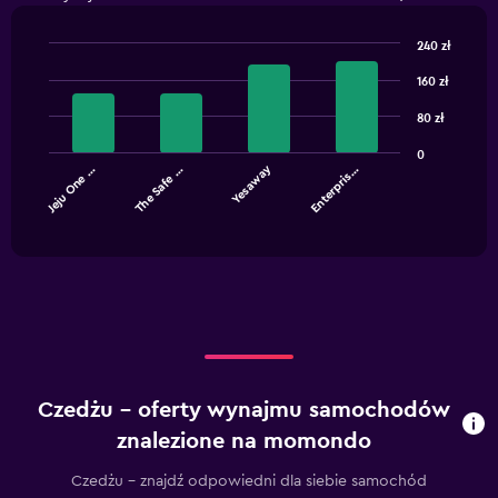
240 zł
Bar
Chart
graphic.
160 zł
chart
with
4
80 zł
bars.
0
Yesaway
Jeju One …
The Safe …
Enterpris…
The
chart
End
of
has
interactive
1
chart
X
axis
displaying
categories.
Range:
4
categories.
Czedżu – oferty wynajmu samochodów
The
chart
znalezione na momondo
has
1
Czedżu – znajdź odpowiedni dla siebie samochód
Y