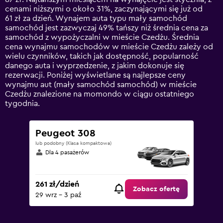
chart
cenami niższymi o około 31%, zaczynającymi się już od
has
61 zł za dzień. Wynajem auta typu mały samochód
1
samochód jest zazwyczaj 49% tańszy niż średnia cena za
Y
samochód z wypożyczalni w mieście Czedżu. Średnia
axis
cena wynajmu samochodów w mieście Czedżu zależy od
displaying
wielu czynników, takich jak dostępność, popularność
values.
danego auta i wyprzedzenie, z jakim dokonuje się
Range:
rezerwacji. Poniżej wyświetlane są najlepsze ceny
0
wynajmu aut (mały samochód samochód) w mieście
to
Czedżu znalezione na momondo w ciągu ostatniego
240.
tygodnia.
Peugeot 308
lub podobny (Klasa kompaktowa)
Dla 4 pasażerów
261 zł/dzień
Zobacz ofertę
29 wrz - 3 paź