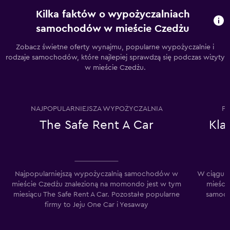
Kilka faktów o wypożyczalniach
samochodów w mieście Czedżu
Zobacz świetne oferty wynajmu, popularne wypożyczalnie i
rodzaje samochodów, które najlepiej sprawdzą się podczas wizyty
w mieście Czedżu.
NAJPOPULARNIEJSZA WYPOŻYCZALNIA
P
The Safe Rent A Car
Kla
Najpopularniejszą wypożyczalnią samochodów w
W ciągu o
mieście Czedżu znalezioną na momondo jest w tym
mieści
miesiącu The Safe Rent A Car. Pozostałe popularne
samocho
firmy to Jeju One Car i Yesaway