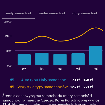
axis
displaying
values.
mały samochód
średni samochód
duży samochód
Range:
0
240 zł
Combination
to
Chart
graphic.
chart
240.
with
160 zł
2
data
series.
80 zł
The
chart
has
0 zł
1
End
sty
lut
mar
kwi
maj
of
X
interactive
axis
chart
Auta typu Mały samochód
61 zł - 138 zł
displaying
categories.
Wszystkie typy samochodów
123 zł - 221 zł
Range:
14
Średnia cena wynajmu samochodu (mały samochód
categories.
samochód) w mieście Czedżu, Korei Południowej wynosi
The
87 zł. Najtańszym miesiącem na wynajęcie jest stycznia, z