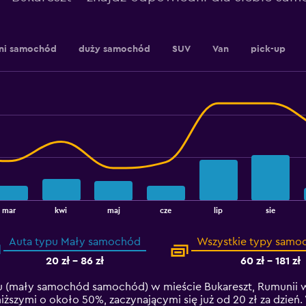
to
90.
dni samochód
duży samochód
SUV
Van
pick-up
mar
kwi
maj
cze
lip
sie
Auta typu Mały samochód
Wszystkie typy sam
20 zł - 86 zł
60 zł - 181 zł
(mały samochód samochód) w mieście Bukareszt, Rumunii wy
 niższymi o około 50%, zaczynającymi się już od 20 zł za dzi