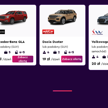
cedes-Benz GLA
Dacia Duster
Volkswag
podobny (SUV)
lub podobny (SUV)
lub podobny
samochód)
5
4-5
4
2
4-5
4
Zobacz
ł
19 zł
Zobacz ofertę
/dzień
/dzień
ofertę
20 zł
/dzi