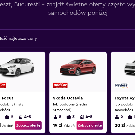
eszt, Bucuresti – znajdź świetne oferty często 
samochodów poniżej
leźć najlepsze ceny
d Focus
Skoda Octavia
Toyota A
podobny (mały
lub podobny (średni
lub podobny
chód)
samochód)
samochód)
2
4-5
5
3
4-5
2
ł
19 zł
20 zł
Zobacz ofertę
Zobacz ofertę
/dzień
/dzień
/dzi