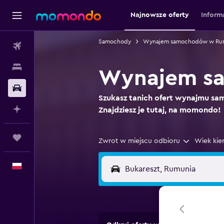
Najnowsze oferty
Inform
Samochody
Wynajem samochodów w Rum
Loty
Noclegi
Wynajem sa
Samochody
Szukasz tanich ofert wynajmu s
Planuj z AI
Znajdziesz je tutaj, na momondo!
Trips
Zwrot w miejscu odbioru
Wiek kie
Polski