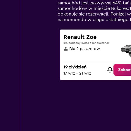
The
samochód jest zazwyczaj 64% tańs
chart
samochodów w mieście Bukareszt z
has
dokonuje się rezerwacji. Poniżej
1
na momondo w ciągu ostatniego 
Y
axis
displaying
Renault Zoe
values.
lub podobny (Klasa ekonomiczna)
Range:
Dla 2 pasażerów
0
to
240.
19 zł/dzień
Zobacz
17 wrz - 21 wrz