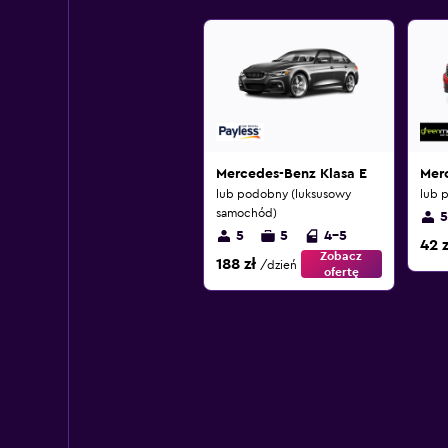
Mercedes-Benz Klasa E
Mer
lub podobny (luksusowy
lub 
samochód)
5
5
5
4-5
42 z
Zobacz
188 zł
/dzień
ofertę