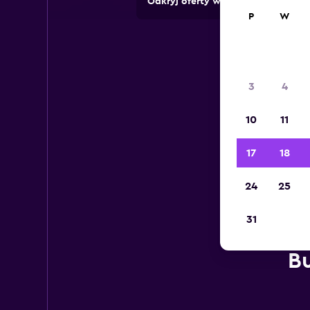
Odkryj oferty wypożyczalni z pon
P
W
3
4
10
11
17
18
24
25
31
Bu