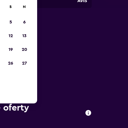
S
N
5
6
12
13
19
20
26
27
 oferty