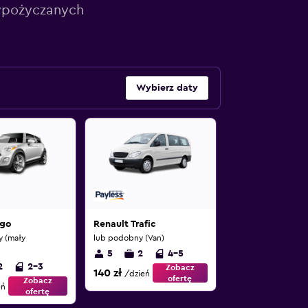
wypożyczanych
Wybierz daty
ygo
Renault Trafic
 (mały
lub podobny (Van)
5
2
4-5
2
2-3
Zobacz
140 zł
/dzień
ofertę
Zobacz
eń
ofertę