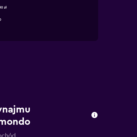
30 zł
0
wynajmu
omondo
mochód