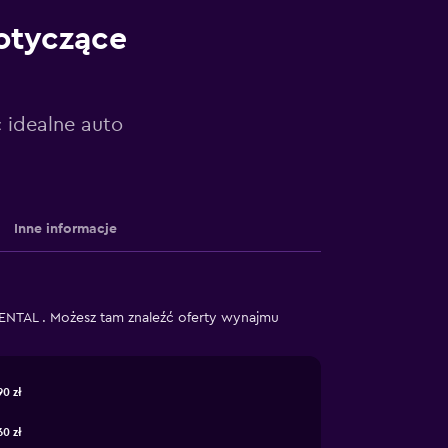
dotyczące
 idealne auto
Inne informacje
NTAL . Możesz tam znaleźć oferty wynajmu
90 zł
60 zł