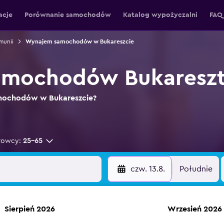
acje
Porównanie samochodów
Katalog wypożyczalni
FAQ 
unii
Wynajem samochodów w Bukareszcie
mochodów Bukareszt,
amochodów w Bukareszcie?
rowcy:
25-65
czw. 13.8.
Południe
Sierpień 2026
Wrzesień 2026