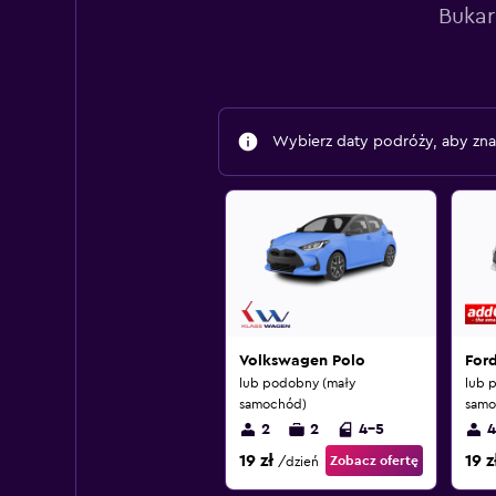
Bukar
Wybierz daty podróży, aby zna
Volkswagen Polo
For
lub podobny (mały
lub 
samochód)
samo
2
2
4-5
4
19 zł
19 z
Zobacz ofertę
/dzień