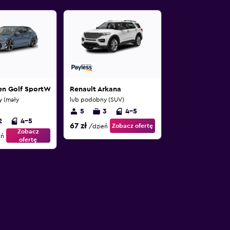
en Golf SportWagen
Renault Arkana
 (mały
lub podobny (SUV)
5
3
4-5
2
4-5
67 zł
Zobacz ofertę
/dzień
Zobacz
eń
ofertę