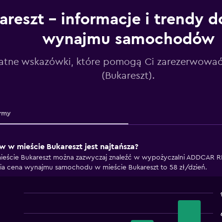
areszt – informacje i trendy 
wynajmu samochodów
atne wskazówki, które pomogą Ci zarezerwować
(Bukareszt).
rmy
w mieście Bukareszt jest najtańsza?
eście Bukareszt można zazwyczaj znaleźć w wypożyczalni ADDCAR RE
ia cena wynajmu samochodu w mieście Bukareszt to 58 zł/dzień.
Bar
Chart
graphic.
chart
with