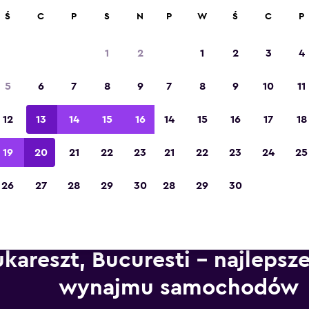
ad 70 000 miejsc na momondo.
Ś
C
P
S
N
P
W
Ś
C
P
1
2
1
2
3
4
Zdobywca tytułu „Najlepsza aplikacja
5
6
7
8
9
7
8
9
10
11
turystyczna w Europie” w 2023 roku
12
13
14
15
16
14
15
16
17
18
19
20
21
22
23
21
22
23
24
25
26
27
28
29
30
28
29
30
kareszt, Bucuresti – najlepsze
wynajmu samochodów