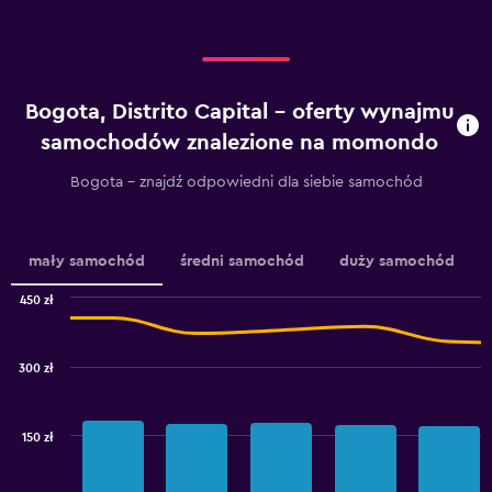
displaying
categories.
Range:
4
categories.
Bogota, Distrito Capital – oferty wynajmu
The
chart
samochodów znalezione na momondo
has
1
Bogota – znajdź odpowiedni dla siebie samochód
Y
axis
displaying
values.
mały samochód
średni samochód
duży samochód
Range:
0
450 zł
Combination
to
Chart
graphic.
chart
4.5.
with
300 zł
2
data
series.
150 zł
The
chart