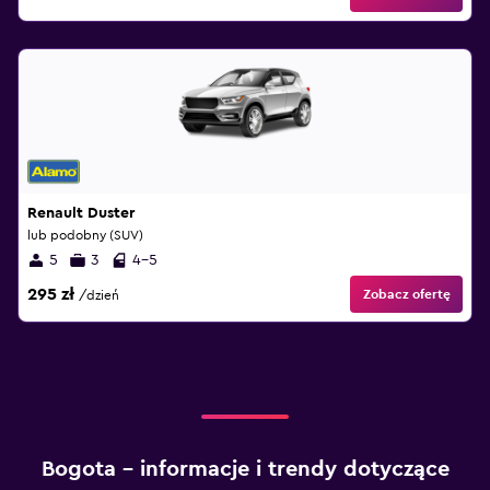
Renault Duster
lub podobny (SUV)
5
3
4-5
295 zł
Zobacz ofertę
/dzień
Bogota – informacje i trendy dotyczące