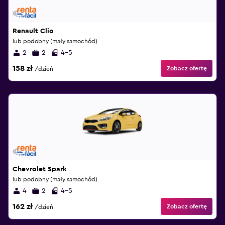
Renault Clio
lub podobny (mały samochód)
2
2
4-5
158 zł
Zobacz ofertę
/dzień
Chevrolet Spark
lub podobny (mały samochód)
4
2
4-5
162 zł
Zobacz ofertę
/dzień