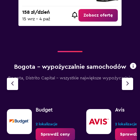
158 zł/dzień
Zobacz ofertę
15 wrz - 4 paź
Bogota – wypożyczalnie samochodów
Bogota, Distrito Capital - wszystkie największe wypożyczalnie
Budget
Avis
2 lokalizacje
2 lokalizacje
Sprawdź ceny
Sprawdź 