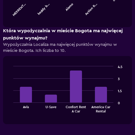
0
MEXRENT…
keddy b…
Alamo
Action R…
The
chart
End
of
has
interactive
1
chart
X
Która wypożyczalnia w mieście Bogota ma najwięcej
axis
punktów wynajmu?
displaying
Wypożyczalnia Localiza ma najwięcej punktów wynajmu w
categories.
mieście Bogota. Ich liczba to 10.
Range:
4
categories.
4.5
The
Bar
Chart
chart
graphic.
chart
3
has
with
1
4
1.5
bars.
Y
axis
The
displaying
0
Avis
U-Save
Confort Rent
America Car
chart
values.
End
A Car
Rental
of
has
Range:
interactive
1
0
chart
X
to
axis
240.