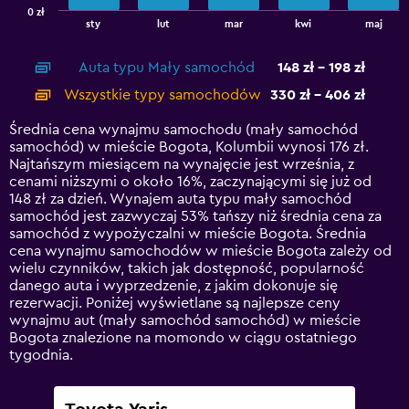
has
0 zł
1
End
sty
lut
mar
kwi
maj
of
X
interactive
axis
chart
Auta typu Mały samochód
148 zł - 198 zł
displaying
categories.
Wszystkie typy samochodów
330 zł - 406 zł
Range:
14
Średnia cena wynajmu samochodu (mały samochód
categories.
samochód) w mieście Bogota, Kolumbii wynosi 176 zł.
The
Najtańszym miesiącem na wynajęcie jest września, z
chart
cenami niższymi o około 16%, zaczynającymi się już od
has
148 zł za dzień. Wynajem auta typu mały samochód
1
samochód jest zazwyczaj 53% tańszy niż średnia cena za
Y
samochód z wypożyczalni w mieście Bogota. Średnia
axis
cena wynajmu samochodów w mieście Bogota zależy od
displaying
wielu czynników, takich jak dostępność, popularność
values.
danego auta i wyprzedzenie, z jakim dokonuje się
Range:
rezerwacji. Poniżej wyświetlane są najlepsze ceny
0
wynajmu aut (mały samochód samochód) w mieście
to
Bogota znalezione na momondo w ciągu ostatniego
450.
tygodnia.