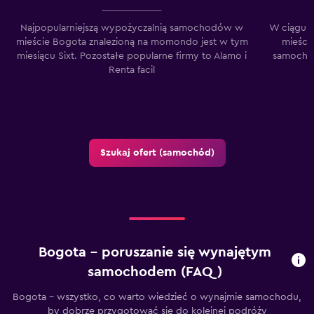
Najpopularniejszą wypożyczalnią samochodów w
W ciągu o
mieście Bogota znalezioną na momondo jest w tym
mieści
miesiącu Sixt. Pozostałe popularne firmy to Alamo i
samochod
Renta facil
Szukaj ofert (samochód)
Bogota – poruszanie się wynajętym
samochodem (FAQ)
Bogota - wszystko, co warto wiedzieć o wynajmie samochodu,
by dobrze przygotować się do kolejnej podróży