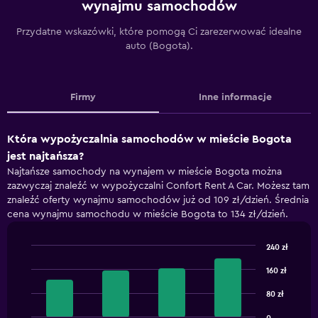
wynajmu samochodów
Przydatne wskazówki, które pomogą Ci zarezerwować idealne
auto (Bogota).
Firmy
Inne informacje
Która wypożyczalnia samochodów w mieście Bogota
jest najtańsza?
Najtańsze samochody na wynajem w mieście Bogota można
zazwyczaj znaleźć w wypożyczalni Confort Rent A Car. Możesz tam
znaleźć oferty wynajmu samochodów już od 109 zł/dzień. Średnia
cena wynajmu samochodu w mieście Bogota to 134 zł/dzień.
240 zł
Bar
Chart
graphic.
chart
160 zł
with
4
80 zł
bars.