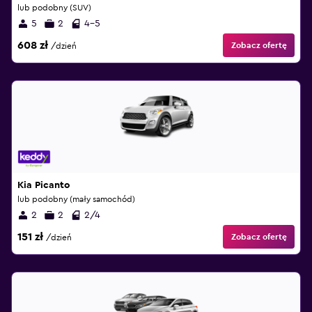
lub podobny (SUV)
5
2
4-5
608 zł
Zobacz ofertę
/dzień
Kia Picanto
lub podobny (mały samochód)
2
2
2/4
151 zł
Zobacz ofertę
/dzień