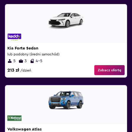
Kia Forte Sedan
lub podobny (średni samochód)
5
3
4-5
213 zł
Zobacz ofertę
/dzień
Volkswagen Atlas