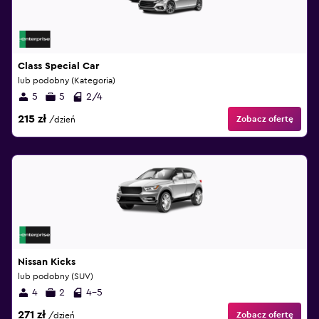
Class Special Car
lub podobny (Kategoria)
5
5
2/4
215 zł
Zobacz ofertę
/dzień
Nissan Kicks
lub podobny (SUV)
4
2
4-5
271 zł
Zobacz ofertę
/dzień